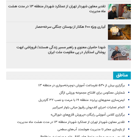
تقدیر معاون شهردار تهران از عملکرد شهردار منطقه ۱۳ در مدت هشت
ماه مدیریت
آبیاری ویژه ۶۰۰ هکتار از بوستان جنگلی سرخه‌حصار
شهدا حامیان معنوی و راهبر مسیر زندگی هستند/ فروپاشی ابهت
پوشالی استکبار در پی مقاومت ملت ایران
مناطق
برگزاری بیش از ۵۳۰ نفرساعت آموزش دوچرخه‌سواری در منطقه ۱۳
شمارش معکوس برای افتتاح مجموعه ورزشی ازگل
ایمن‌سازی محورهای پرتردد منطقه ۱۹ با مرمت و نصب ۳۲ گاردریل
اتمام عملیات اجرای کف‌پوش رفیوژ میانی بلوار امیرکبیر
برگزاری کلاس آموزشی رایگان «پرورش قارچ‌های خوراکی»
تقدیر معاون شهردار تهران از عملکرد شهردار منطقه ۱۳ در مدت هشت ماه مدیریت
از بازسازی معابر تا مدیریت هوشمند آب‌های سطحی
لایروبی و رسوب‌برداری منهول‌های کانال علم و صنعت در منطقه۴