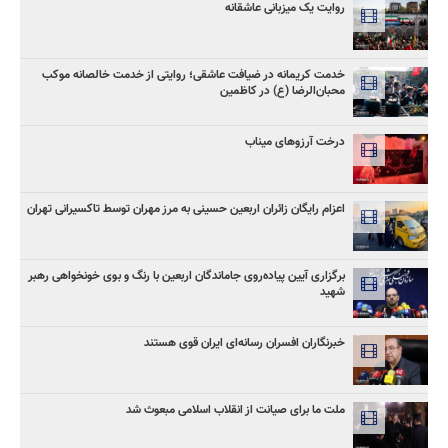
روایت یک میزبانی عاشقانه
خدمت کریمانه در ضیافت عاشقی؛ روایتی از خدمت خالصانه موکب
محبان‌الرضا (ع) در کاظمین
درخت آرزوهای میناب
اعزام رایگان زائران اربعین حسینی به مرز مهران توسط تاکسیرانی تهران
برگزاری آیین پیاده‌روی جاماندگان اربعین با رنگ و بوی خونخواهی رهبر
شهید
خبرنگاران افسران رسانه‌ای ایران قوی هستند
ملت ما برای صیانت از انقلاب اسلامی مبعوث شد