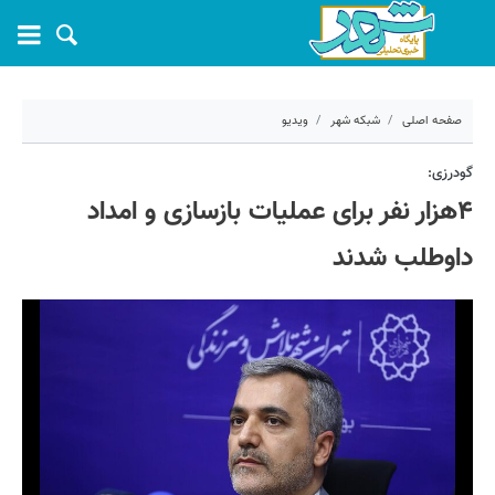
صفحه اصلی
شبکه شهر
ویدیو
۷ خرداد ۱۴۰۵ - ۱۶:۴۲
گودرزی:
۴هزار نفر برای عملیات بازسازی و امداد
کد مطلب:
81315
داوطلب شدند