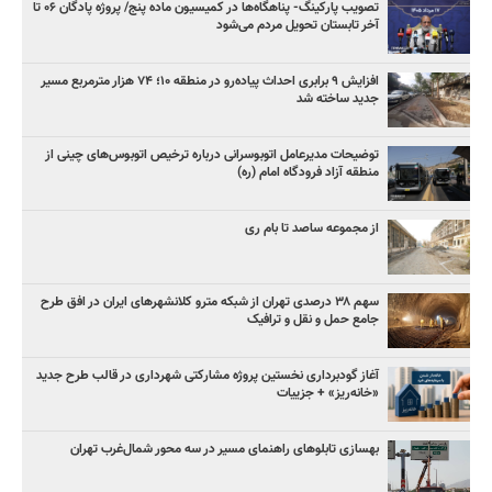
تصویب پارکینگ- پناهگاه‌ها در کمیسیون ماده پنج/ پروژه پادگان ۰۶ تا
آخر تابستان تحویل مردم می‌شود
افزایش ۹ برابری احداث پیاده‌رو در منطقه ۱۰؛ ۷۴ هزار مترمربع مسیر
جدید ساخته شد
توضیحات مدیرعامل اتوبوسرانی درباره ترخیص اتوبوس‌های چینی از
منطقه آزاد فرودگاه امام (ره)
از مجموعه ساصد تا بام ری
سهم ۳۸ درصدی تهران از شبکه مترو کلانشهرهای ایران در افق طرح
جامع حمل و نقل و ترافیک
آغاز گودبرداری نخستین پروژه مشارکتی شهرداری در قالب طرح جدید
«خانه‌ریز» + جزییات
بهسازی تابلوهای راهنمای مسیر در سه محور شمال‌غرب تهران