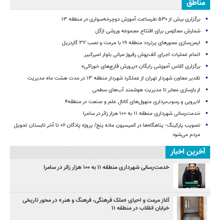
مناطق
برگزاری بیش از ۵۳۰ نفرساعت آموزش دوچرخه‌سواری در منطقه ۱۳
شمارش معکوس برای افتتاح مجموعه ورزشی ازگل
ایمن‌سازی محورهای پرتردد منطقه ۱۹ با مرمت و نصب ۳۲ گاردریل
اتمام عملیات اجرای کف‌پوش رفیوژ میانی بلوار امیرکبیر
برگزاری کلاس آموزشی رایگان «پرورش قارچ‌های خوراکی»
تقدیر معاون شهردار تهران از عملکرد شهردار منطقه ۱۳ در مدت هشت ماه مدیریت
از بازسازی معابر تا مدیریت هوشمند آب‌های سطحی
لایروبی و رسوب‌برداری منهول‌های کانال علم و صنعت در منطقه۴
خدمت‌رسانی شهرداری منطقه ۱۱ به ۱۰۰ هزار زائر در سامرا
تصویب پارکینگ- پناهگاه‌ها در کمیسیون ماده پنج/ پروژه پادگان ۰۶ تا آخر تابستان تحویل
مردم می‌شود
آخرین اخبار
خدمت‌رسانی شهرداری منطقه ۱۱ به ۱۰۰ هزار زائر در سامرا
آغاز مرمت و احیای «ملک فرهنگی، فرهنگ و هنر» در محور تاریخی
خیابان انقلاب در منطقه ۱۱