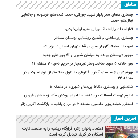
مناطق
بهسازی فضای سبز بلوار شهید جوزانی؛ حذف کنده‌های فرسوده و جانمایی
نهال‌های جدید
آغاز احداث پایانه تاکسیرانی مترو ایران‌خودرو
بهسازی زیرساختی و تأمین روشنایی بوستان مسافر
تمهیدات جاماندگان اربعین در قبله تهران امسال ۲ برابر شد
تجهیز «بوستان پونه» به مبلمان شهری و آلاچیق‌های جدید
رفع خلاف ۵ مورد ساخت‌وساز غیرمجاز در حریم ناحیه ۴ منطقه ۱۹
بهره‌برداری از سیستم آبیاری قطره‌ای به طول ۹۰۰ متر از بلوار امیرکبیر در
منطقه ۲۲
شناسایی و بهسازی «نقاط بی‌دفاع شهری» در منطقه ۵
تداوم نهضت آسفالت در منطقه ۱۰؛ اجرای روکش مکانیزه خیابان قزوین
استقرار شبانه‌روزی خادمین منطقه ۲ در مرز زرباطیه تا بازگشت آخرین زائر
آخرین اخبار
اعتماد بانوان زائر، قرارگاه زینبیه را به مقصد ثابت
اسکان در کربلا تبدیل کرده است