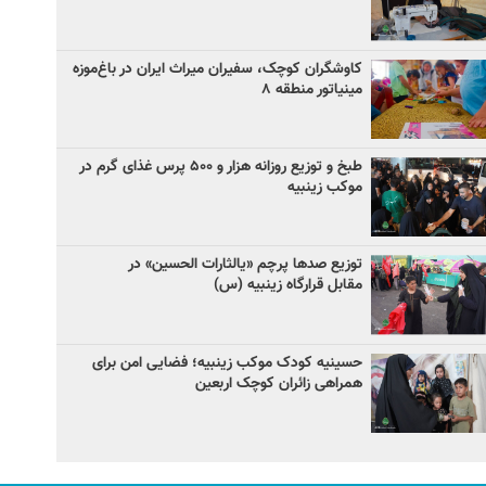
کاوشگران کوچک، سفیران میراث ایران در باغ‌موزه
مینیاتور منطقه ۸
طبخ و توزیع روزانه هزار و ۵۰۰ پرس غذای گرم در
موکب زینبیه
توزیع صدها پرچم «یالثارات الحسین» در
مقابل قرارگاه زینبیه (س)
حسینیه کودک موکب زینبیه؛ فضایی امن برای
همراهی زائران کوچک اربعین