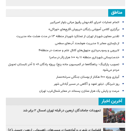
مناطق
اتمام عملیات اجرای کف‌پوش رفیوژ میانی بلوار امیرکبیر
برگزاری کلاس آموزشی رایگان «پرورش قارچ‌های خوراکی»
تقدیر معاون شهردار تهران از عملکرد شهردار منطقه ۱۳ در مدت هشت ماه مدیریت
از بازسازی معابر تا مدیریت هوشمند آب‌های سطحی
لایروبی و رسوب‌برداری منهول‌های کانال علم و صنعت در منطقه۴
خدمت‌رسانی شهرداری منطقه ۱۱ به ۱۰۰ هزار زائر در سامرا
تصویب پارکینگ- پناهگاه‌ها در کمیسیون ماده پنج/ پروژه پادگان ۰۶ تا آخر تابستان تحویل
مردم می‌شود
آبیاری ویژه ۶۰۰ هکتار از بوستان جنگلی سرخه‌حصار
روز خبرنگار، تبلور تعهد و آگاهی در مسیر آبادانی شهر
مرمت و پایش یک هزار مخازن پسماند در معابر شمال‌غرب تهران
آخرین اخبار
تمهیدات جاماندگان اربعین در قبله تهران امسال ۲ برابر شد
فضاسازی شهری و آماده‌سازی مسیرهای راهپیمایی اربعین حسینی(ع)