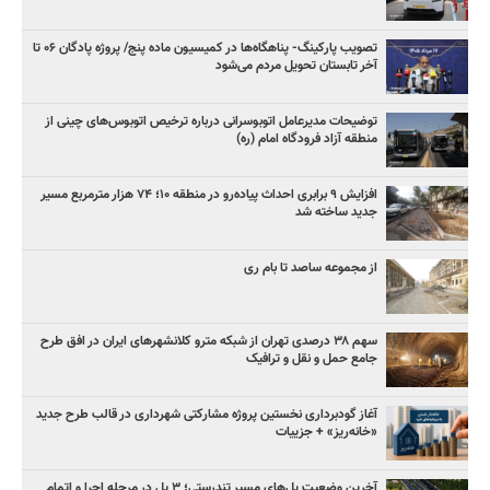
تصویب پارکینگ- پناهگاه‌ها در کمیسیون ماده پنج/ پروژه پادگان ۰۶ تا
آخر تابستان تحویل مردم می‌شود
توضیحات مدیرعامل اتوبوسرانی درباره ترخیص اتوبوس‌های چینی از
منطقه آزاد فرودگاه امام (ره)
افزایش ۹ برابری احداث پیاده‌رو در منطقه ۱۰؛ ۷۴ هزار مترمربع مسیر
جدید ساخته شد
از مجموعه ساصد تا بام ری
سهم ۳۸ درصدی تهران از شبکه مترو کلانشهرهای ایران در افق طرح
جامع حمل و نقل و ترافیک
آغاز گودبرداری نخستین پروژه مشارکتی شهرداری در قالب طرح جدید
«خانه‌ریز» + جزییات
آخرین وضعیت پل‌های مسیر تندرستی؛ ۳ پل در مرحله اجرا و اتمام