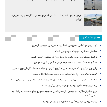
اجرای طرح مکانیزه شستشوی گاردریل‌ها در بزرگراه‌های شمال‌غرب
تهران
مدیریت شهر
تردد روان در تمامی محورهای شمالی و مسیرهای مرزهای اربعین
آسایش مسافران اولویت بهره‌برداری است
ترافیک سنگین در جاده چالوس/ تردد روان در مرزهای زمینی کشور
ابلاغ پیام تشکر دفتر آیت‌الله عبدالکریم حائری از شهردار تهران
جابجایی بیش از ۷۱۶ هزار مسافر با متروی تهران در مراسم جاماندگان اربعین حسینی
تمهیدات شهرداری پایتخت برای آیین پیاده‌روی جاماندگان اربعین
ترافیک سنگین در محورهای منتهی به شمال کشور/ تردد در مرزهای اربعینی روان است
پیاده‌روی جاماندگان اربعین تهران در حال برگزاری است
موج میلیونی زائران در اربعین؛ از صدر تا ذیل مدیریت شهری برای خدمت به زائران به
میدان آمدند
روایت اربعین از مرز تا کربلا؛ حضور شهرداری در اربعین