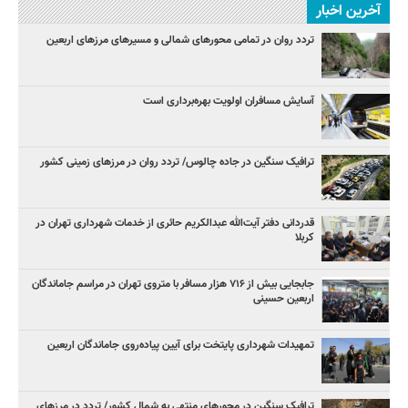
آخرین اخبار
تردد روان در تمامی محورهای شمالی و مسیرهای مرزهای اربعین
آسایش مسافران اولویت بهره‌برداری است
ترافیک سنگین در جاده چالوس/ تردد روان در مرزهای زمینی کشور
قدردانی دفتر آیت‌الله عبدالکریم حائری از خدمات شهرداری تهران در
کربلا
جابجایی بیش از ۷۱۶ هزار مسافر با متروی تهران در مراسم جاماندگان
اربعین حسینی
تمهیدات شهرداری پایتخت برای آیین پیاده‌روی جاماندگان اربعین
ترافیک سنگین در محورهای منتهی به شمال کشور/ تردد در مرزهای