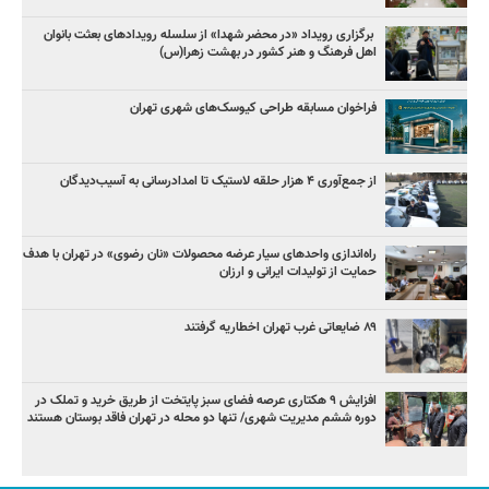
برگزاری رویداد «در محضر شهدا» از سلسله رویدادهای بعثت بانوان
اهل فرهنگ و هنر کشور در بهشت زهرا(س)
فراخوان مسابقه طراحی کیوسک‌های شهری تهران
از جمع‌آوری ۴ هزار حلقه لاستیک تا امدادرسانی به آسیب‌دیدگان
راه‌اندازی واحدهای سیار عرضه محصولات «نان رضوی» در تهران با هدف
حمایت از تولیدات ایرانی و ارزان
۸۹ ضایعاتی غرب تهران اخطاریه گرفتند
افزایش ۹ هکتاری عرصه فضای سبز پایتخت از طریق خرید و تملک در
دوره ششم مدیریت شهری/ تنها دو محله در تهران فاقد بوستان هستند