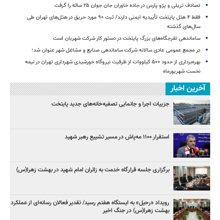
تصادف تریلی و پژو پارس در جاده خاوران جان جوان ۲۵ ساله را گرفت
فقط ۴ هتل پایتخت تأییدیه ایمنی دارند/ ثبت ۹۰ مورد حریق در هتل‌های تهران طی
سال‌های گذشته
ساماندهی تفرجگاه‌های بزرگ پایتخت در دستور کار شرکت شهربان است
در مجمع عمومی عادی سالانه شرکت ساماندهی صنایع و مشاغل شهر عنوان شد؛
بهره‌برداری از حدود ۵۰۰ کیلووات از ظرفیت نیروگاه خورشیدی شهرداری تهران در نیمه
نخست شهریورماه
آخرین اخبار
جزییات اجرا و جانمایی تصفیه‌خانه‌های جدید پایتخت
استقرار ۱۱۰۰ مه‌پاش در مسیر تشییع رهبر شهید
برگزاری جلسه قرارگاه خدمت به زائران امام شهید در بهشت زهرا(س)
رویداد «رحیل» به ایستگاه هفتم رسید/ تقدیر فعالان رسانه‌ای از عملکرد
بهشت زهرا(س) در جنگ اخیر