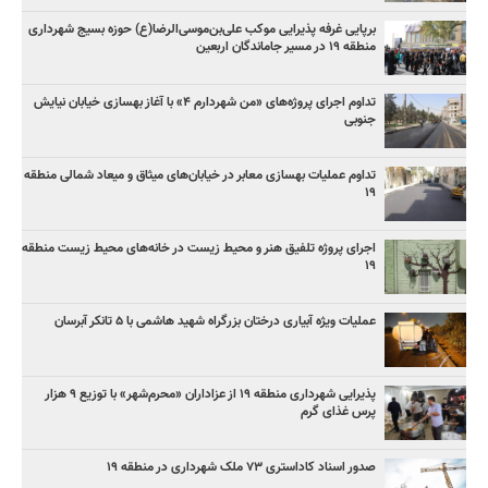
برپایی غرفه پذیرایی موکب علی‌بن‌موسی‌الرضا(ع) حوزه بسیج شهرداری
منطقه ۱۹ در مسیر جاماندگان اربعین
تداوم اجرای پروژه‌های «من شهردارم ۴» با آغاز بهسازی خیابان نیایش
جنوبی
تداوم عملیات بهسازی معابر در خیابان‌های میثاق و میعاد شمالی منطقه
۱۹
اجرای پروژه تلفیق هنر و محیط زیست در خانه‌های محیط زیست منطقه
۱۹
عملیات ویژه آبیاری درختان بزرگراه شهید هاشمی با ۵ تانکر آبرسان
پذیرایی شهرداری منطقه ۱۹ از عزاداران «محرم‌شهر» با توزیع ۹ هزار
پرس غذای گرم
صدور اسناد کاداستری ۷۳ ملک شهرداری در منطقه ۱۹