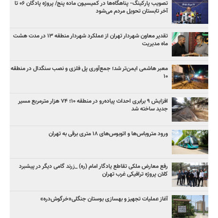
تصویب پارکینگ- پناهگاه‌ها در کمیسیون ماده پنج/ پروژه پادگان ۰۶ تا
آخر تابستان تحویل مردم می‌شود
تقدیر معاون شهردار تهران از عملکرد شهردار منطقه ۱۳ در مدت هشت
ماه مدیریت
معبر هاشمی ایمن‌تر شد؛ جمع‌آوری پل فلزی و نصب سنگدال در منطقه
۱۰
افزایش ۹ برابری احداث پیاده‌رو در منطقه ۱۰؛ ۷۴ هزار مترمربع مسیر
جدید ساخته شد
ورود متروباس‌ها و اتوبوس‌های ۱۸ متری برقی به تهران
رفع معارض ملکی تقاطع یادگار امام (ره) _زرند گامی دیگر در پیشبرد
کلان پروژه‌ ترافیکی غرب تهران
آغاز عملیات تجهیز و بهسازی بوستان جنگلی«خرگوش‌دره»