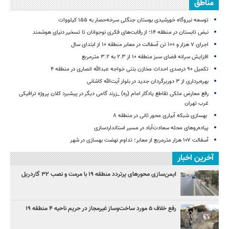
مناطق
توسعه نیروگاه خورشیدی بوستان جنگلی سرخه‌حصار به ۱۵۵ کیلووات
نبض تابستان در منطقه ۱۴؛ از رقابت‌های فکری نوجوانان تا تسخیر دنیای هوشمند
اجرای ۷ هزار و ۱۰۰ تن آسفالت در معابر منطقه ۱۰ از ابتدای سال
افزایش سرانه فضای سبز منطقه ۱۰ از ۲.۳ به ۳.۲ مترمربع
تکمیل ۹۰ درصدی احداث مخازن بتنی خواجه عبدالله انصاری در منطقه ۴
بهره‌برداری از ۳ دوربرگردان جدید در بلوار آیت‌الله کاشانی
رفع معارض ملکی تقاطع یادگار امام (ره) _زرند گامی دیگر در پیشبرد کلان پروژه‌ ترافیکی
غرب تهران
بهسازی شبکه آبیاری محور ثانی در منطقه ۸
پیاده‌روهای محله سعادت‌آباد در مسیر استانداردسازی
آسفالت ۱۰۷ هزار مترمربع از معابر؛ تداوم نهضت بهسازی در شهر
آخرین اخبار
ایمن‌سازی محورهای پرتردد منطقه ۱۹ با مرمت و نصب ۳۲ گاردریل
رفع خلاف ۵ مورد ساخت‌وساز غیرمجاز در حریم ناحیه ۴ منطقه ۱۹