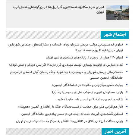
اجرای طرح مکانیزه شستشوی گاردریل‌ها در بزرگراه‌های شمال‌غرب
تهران
اجتماع شهر
تداوم خدمت‌رسانی موکب مردمی سازمان رفاه، خدمات و مشارکت‌های اجتماعی شهرداری
تهران در زرباطیه تا روز جمعه ۱۶ مرداد
اعزام ۱۳۰ هزار زائر اربعین از پایانه‌های مسافربری شهر تهران
کدام مدارس در اولویت بهسازی توسط شهرداری قرار دارند؟/ افزایش دوبرابر و نیمی بودجه
خدمت‌رسانی پرسنل شهربان و حریم‌بان به یاد شهید جنگ رمضان آرش احمدی در مراسم
جاماندگان اربعین حسینی
روایت حضور مرکز زنان و خانواده در «جاماندگان اربعین»
بازدید مسئولان شهری از موکب علی‌ابن موسی‌الرضا(ع)
شکوه پیاده‌روی جاماندگان اربعین باید جاودانه شود
آغاز هم‌افزایی ملی برای حمایت از آسیب‌دیدگان جنگ با راه‌اندازی کمپین «هم‌پناه»
استقرار گشت‌های فوریت خدمات اجتماعی در مسیر پیاده‌روی جاماندگان اربعین
پایان ملاقات فرزندان طلاق در کلانتری‌ها؛ انتقال به مراکز خدمات اجتماعی در تهران
آخرین اخبار