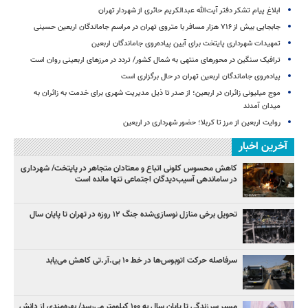
ابلاغ پیام تشکر دفتر آیت‌الله عبدالکریم حائری از شهردار تهران
جابجایی بیش از ۷۱۶ هزار مسافر با متروی تهران در مراسم جاماندگان اربعین حسینی
تمهیدات شهرداری پایتخت برای آیین پیاده‌روی جاماندگان اربعین
ترافیک سنگین در محورهای منتهی به شمال کشور/ تردد در مرزهای اربعینی روان است
پیاده‌روی جاماندگان اربعین تهران در حال برگزاری است
موج میلیونی زائران در اربعین؛ از صدر تا ذیل مدیریت شهری برای خدمت به زائران به
میدان آمدند
روایت اربعین از مرز تا کربلا؛ حضور شهرداری در اربعین
آخرین اخبار
کاهش محسوس کلونی اتباع و معتادان متجاهر در پایتخت/ شهرداری
در ساماندهی آسیب‌دیدگان اجتماعی تنها مانده است
تحویل برخی منازل نوسازی‌شده جنگ ۱۲ روزه در تهران تا پایان سال
سرفاصله حرکت اتوبوس‌ها در خط ۱۰ بی‌.آر.تی کاهش می‌یابد
مسیر سرزندگی تا پایان سال به ۱۰۰ کیلومتر می‌رسد/ بهره‌مندی از دانش