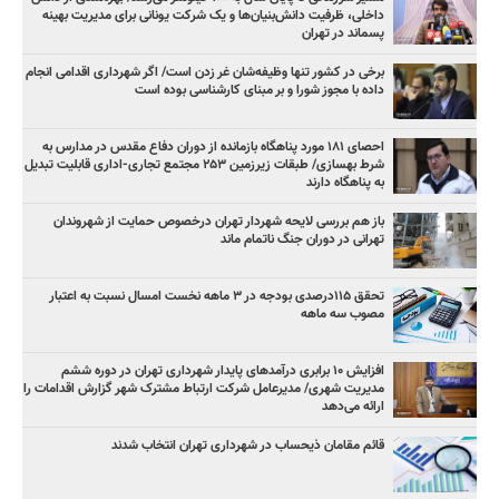
داخلی، ظرفیت دانش‌بنیان‌ها و یک شرکت یونانی برای مدیریت بهینه
پسماند در تهران
برخی در کشور تنها وظیفه‌شان غر زدن است/ اگر شهرداری اقدامی انجام
داده با مجوز شورا و بر مبنای کارشناسی بوده است
احصای ۱۸۱ مورد پناهگاه بازمانده از دوران دفاع مقدس در مدارس به
شرط بهسازی/ طبقات زیرزمین ۲۵۳ مجتمع تجاری-اداری قابلیت تبدیل
به پناهگاه دارند
باز هم بررسی لایحه شهردار تهران درخصوص حمایت از شهروندان
تهرانی در دوران جنگ ناتمام ماند
تحقق ۱۱۵درصدی بودجه در ۳ ماهه نخست امسال نسبت به اعتبار
مصوب سه ماهه
افزایش ۱۰ برابری درآمدهای پایدار شهرداری تهران در دوره ششم
مدیریت شهری/ مدیرعامل شرکت ارتباط مشترک شهر گزارش اقدامات را
ارائه می‌دهد
قائم مقامان ذیحساب در شهرداری تهران انتخاب شدند