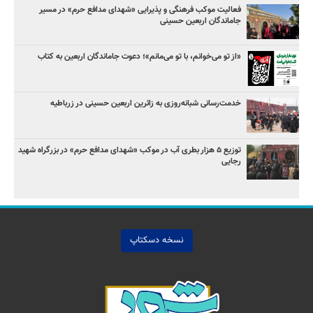
فعالیت موکب فرهنگی و پذیرایی «شهدای مدافع حرم» در مسیر
جاماندگان اربعین حسینی
«از تو می‌خوانم، با تو می‌مانم»؛ دعوت جاماندگان اربعین به کتاب
خدمت‌رسانی شبانه‌روزی به زائرین اربعین حسینی در زرباطیه
توزیع ۵ هزار بطری آب در موکب «شهدای مدافع حرم» در بزرگراه شهید
رجایی
نسخه دسکتاپ