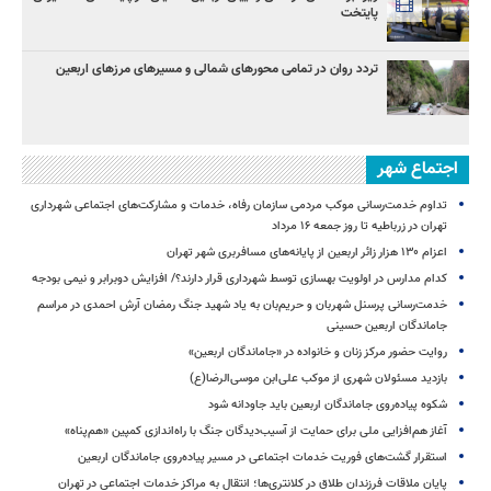
پایتخت
تردد روان در تمامی محورهای شمالی و مسیرهای مرزهای اربعین
اجتماع شهر
تداوم خدمت‌رسانی موکب مردمی سازمان رفاه، خدمات و مشارکت‌های اجتماعی شهرداری
تهران در زرباطیه تا روز جمعه ۱۶ مرداد
اعزام ۱۳۰ هزار زائر اربعین از پایانه‌های مسافربری شهر تهران
کدام مدارس در اولویت بهسازی توسط شهرداری قرار دارند؟/ افزایش دوبرابر و نیمی بودجه
خدمت‌رسانی پرسنل شهربان و حریم‌بان به یاد شهید جنگ رمضان آرش احمدی در مراسم
جاماندگان اربعین حسینی
روایت حضور مرکز زنان و خانواده در «جاماندگان اربعین»
بازدید مسئولان شهری از موکب علی‌ابن موسی‌الرضا(ع)
شکوه پیاده‌روی جاماندگان اربعین باید جاودانه شود
آغاز هم‌افزایی ملی برای حمایت از آسیب‌دیدگان جنگ با راه‌اندازی کمپین «هم‌پناه»
استقرار گشت‌های فوریت خدمات اجتماعی در مسیر پیاده‌روی جاماندگان اربعین
پایان ملاقات فرزندان طلاق در کلانتری‌ها؛ انتقال به مراکز خدمات اجتماعی در تهران