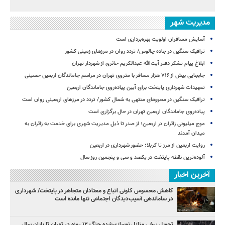
مدیریت شهر
آسایش مسافران اولویت بهره‌برداری است
ترافیک سنگین در جاده چالوس/ تردد روان در مرزهای زمینی کشور
ابلاغ پیام تشکر دفتر آیت‌الله عبدالکریم حائری از شهردار تهران
جابجایی بیش از ۷۱۶ هزار مسافر با متروی تهران در مراسم جاماندگان اربعین حسینی
تمهیدات شهرداری پایتخت برای آیین پیاده‌روی جاماندگان اربعین
ترافیک سنگین در محورهای منتهی به شمال کشور/ تردد در مرزهای اربعینی روان است
پیاده‌روی جاماندگان اربعین تهران در حال برگزاری است
موج میلیونی زائران در اربعین؛ از صدر تا ذیل مدیریت شهری برای خدمت به زائران به
میدان آمدند
روایت اربعین از مرز تا کربلا؛ حضور شهرداری در اربعین
آلوده‌ترین نقطه پایتخت در یکصد و سی‌ و پنجمین روز سال
آخرین اخبار
کاهش محسوس کلونی اتباع و معتادان متجاهر در پایتخت/ شهرداری
در ساماندهی آسیب‌دیدگان اجتماعی تنها مانده است
تحویل برخی منازل نوسازی‌شده جنگ ۱۲ روزه در تهران تا پایان سال