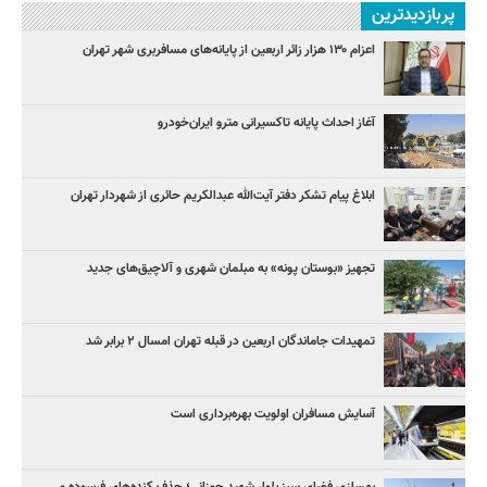
پربازدیدترین
اعزام ۱۳۰ هزار زائر اربعین از پایانه‌های مسافربری شهر تهران
آغاز احداث پایانه تاکسیرانی مترو ایران‌خودرو
ابلاغ پیام تشکر دفتر آیت‌الله عبدالکریم حائری از شهردار تهران
تجهیز «بوستان پونه» به مبلمان شهری و آلاچیق‌های جدید
تمهیدات جاماندگان اربعین در قبله تهران امسال ۲ برابر شد
آسایش مسافران اولویت بهره‌برداری است