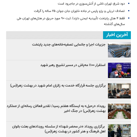
دود شرق تهران ناشی از آتش‌سوزی در جاجرود است
تصادف تریلی و پژو پارس در جاده خاوران جان جوان ۲۵ ساله را گرفت
فقط ۴ هتل پایتخت تأییدیه ایمنی دارند/ ثبت ۹۰ مورد حریق در هتل‌های تهران طی
سال‌های گذشته
آخرین اخبار
جزییات اجرا و جانمایی تصفیه‌خانه‌های جدید پایتخت
استقرار ۱۱۰۰ مه‌پاش در مسیر تشییع رهبر شهید
برگزاری جلسه قرارگاه خدمت به زائران امام شهید در بهشت زهرا(س)
رویداد «رحیل» به ایستگاه هفتم رسید/ تقدیر فعالان رسانه‌ای از عملکرد
بهشت زهرا(س) در جنگ اخیر
برگزاری رویداد «در محضر شهدا» از سلسله رویدادهای بعثت بانوان
اهل فرهنگ و هنر کشور در بهشت زهرا(س)