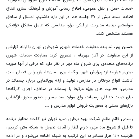
جلسات در قالب کارگروه‌های شناورسازی، ساعت کاری سرویس مدارس،
خدمات حمل و نقل عمومی، اطلاع رسانی آموزش و فرهنگ سازی اتفاق
افتاده است. بیش از ۳۰ جلسه هم در این باره داشتیم. امسال از مناطق
خواستیم برنامه مدیریت ترافیکی برای مدارسی که عامل مشکل ترافیکی
هستند مشخص کنند.
حسین پور، نماینده معاونت خدمات شهری شهرداری تهران با ارائه گزارشی
از این معاونت در آغاز مهرماه ، تصریح کرد: معاونت خدمات شهری
برنامه‌های متعددی برای شروع ماه مهر در نظر دارد که برخی از آنها صورت
تیتروار عبارتند از: پیرایش شهر، رنگ امیزی المان‌ها، بازپیرایی فضای سبز،
کاشت انواع درختان در مدارس، تولید و ارئه پویانمایی درباره پسماند در
مدارس، فعالیت های ویژه مرتبط با پسماند در مناطق، اجرای کارگاه‌ها
برای تولید حداقلی پسماند، رفع موارد سد معبر و صدور مجوز بازگشایی
بازارهای سنتی با محوریت فروش لوازم مدارس و ….
رستمی قائم مقام شرکت بهره برداری مترو تهران نیز گفت: مطابق برنامه
تا قبل از شروع ماه مهر، ۶ رام قطار را آماده تحویل به شبکه مترو کردیم،
ظرفیت ۱۳۰ هزار مسافر به این ترتیب به شبکه اضافه می‌شود و در ادامه