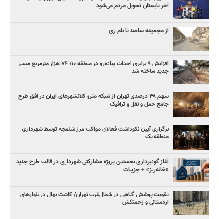
آخر تابستان تحویل مردم می‌شود
از مجموعه ساصد تا بام ری
افزایش ۹ برابری احداث پیاده‌رو در منطقه ۱۰؛ ۷۴ هزار مترمربع مسیر
جدید ساخته شد
سهم ۳۸ درصدی تهران از شبکه مترو کلانشهرهای ایران در افق طرح
جامع حمل و نقل و ترافیک
برگزاری آیین نکوداشت فعالان مواکب مرز شلمچه توسط شهرداری
منطقه یک
آغاز گودبرداری نخستین پروژه مشارکتی شهرداری در قالب طرح جدید
«خانه‌ریز» + جزییات
تقویت پوشش گیاهی در شمال‌غرب تهران/ کاشت نهال در بلوارهای
اردستانی و زحمتکش