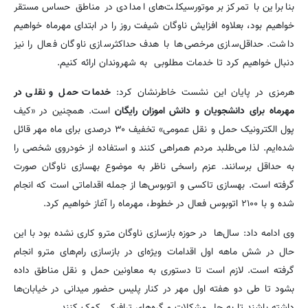
بنابراین با تمرکز بر موتورسیکلت‌های امدادی در مناطق حساس مستقر
خواهیم بود، بعلاوه افزایش ناوگان شیفت روز را در ابتدای مهرماه خواهیم
داشت. حداقل‌سازی مرخصی‌ها با هدف حداکثرسازی ناوگان فعال را نیز
دنبال خواهیم کرد تا خدمات مطلوبی به شهروندان ارائه کنیم.
هرمزی در پایان این نشست خاطرنشان کرد:
خدمات حمل و نقلی در
مهرماه برای دانشجویان و دانش اموزان رایگان
است. همچنین در «کیف
پول الکترونیک حمل و نقل عمومی» تخفیف ۳۰ درصدی برای ماه مهر قائل
شده‌ایم. لذا می‌طلبد مردم همراهی کنند و استفاده از خودروی شخصی را
به حداقل برسانند. عزم راسخی ناظر به موضوع بهسازی ناوگان صورت
گرفته است. بهسازی تاکسی و اتوبوس‌ها از جمله اقداماتی است که انجام
شده و با ۲۱۰۰ اتوبوس فعال در خطوط، مهرماه را آغاز خواهیم کرد.
وی ادامه داد: سال‌ها در حوزه بازسازی ناوگان مترو کاری نشده بود با این
حال در شش ماهه اول اقدامات ویژه‌ای در بازسازی رام‌های مترو انجام
گرفته است. لازم است تا دستوری به معاونین حمل و نقل مناطق داده
بشود تا طی دو هفته اول مهر در کنار پلیس حضور میدانی در خیابان‌ها
داشته باشند تا به حل مشکلات و گره‌های ترافیکی کمک کنند.