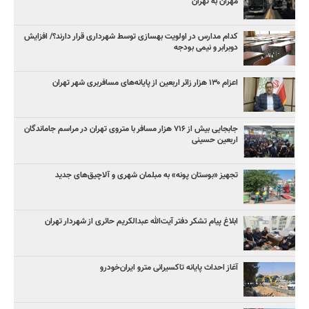
مهران به تهران
کدام مدارس در اولویت بهسازی توسط شهرداری قرار دارند؟/ افزایش
دوبرابر و نیمی بودجه
اعزام ۱۳۰ هزار زائر اربعین از پایانه‌های مسافربری شهر تهران
جابجایی بیش از ۷۱۶ هزار مسافر با متروی تهران در مراسم جاماندگان
اربعین حسینی
تجهیز «بوستان پونه» به مبلمان شهری و آلاچیق‌های جدید
ابلاغ پیام تشکر دفتر آیت‌الله عبدالکریم حائری از شهردار تهران
آغاز احداث پایانه تاکسیرانی مترو ایران‌خودرو