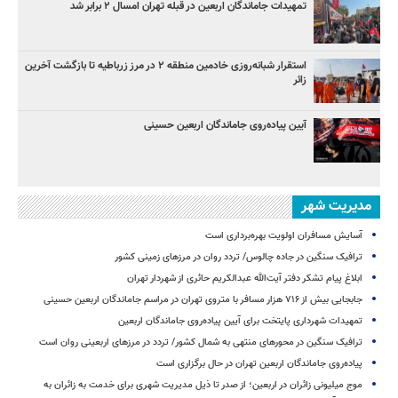
تمهیدات جاماندگان اربعین در قبله تهران امسال ۲ برابر شد
استقرار شبانه‌روزی خادمین منطقه ۲ در مرز زرباطیه تا بازگشت آخرین
زائر
آیین پیاده‌روی جاماندگان اربعین حسینی
مدیریت شهر
آسایش مسافران اولویت بهره‌برداری است
ترافیک سنگین در جاده چالوس/ تردد روان در مرزهای زمینی کشور
ابلاغ پیام تشکر دفتر آیت‌الله عبدالکریم حائری از شهردار تهران
جابجایی بیش از ۷۱۶ هزار مسافر با متروی تهران در مراسم جاماندگان اربعین حسینی
تمهیدات شهرداری پایتخت برای آیین پیاده‌روی جاماندگان اربعین
ترافیک سنگین در محورهای منتهی به شمال کشور/ تردد در مرزهای اربعینی روان است
پیاده‌روی جاماندگان اربعین تهران در حال برگزاری است
موج میلیونی زائران در اربعین؛ از صدر تا ذیل مدیریت شهری برای خدمت به زائران به