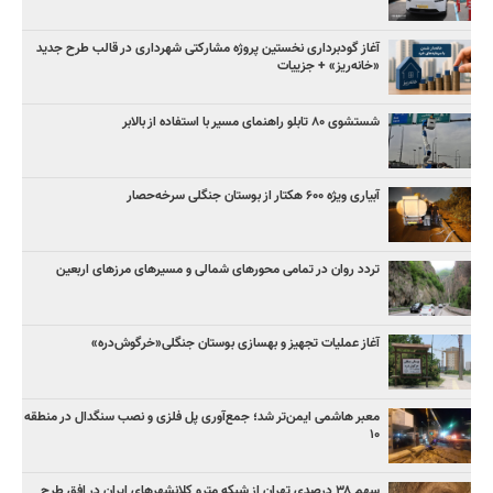
آغاز گودبرداری نخستین پروژه مشارکتی شهرداری در قالب طرح جدید
«خانه‌ریز» + جزییات
شستشوی ۸۰ تابلو راهنمای مسیر با استفاده از بالابر
آبیاری ویژه ۶۰۰ هکتار از بوستان جنگلی سرخه‌حصار
تردد روان در تمامی محورهای شمالی و مسیرهای مرزهای اربعین
آغاز عملیات تجهیز و بهسازی بوستان جنگلی«خرگوش‌دره»
معبر هاشمی ایمن‌تر شد؛ جمع‌آوری پل فلزی و نصب سنگدال در منطقه
۱۰
سهم ۳۸ درصدی تهران از شبکه مترو کلانشهرهای ایران در افق طرح