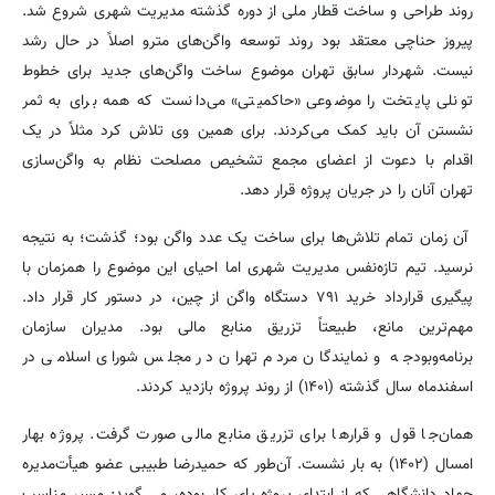
روند طراحی و ساخت قطار ملی از دوره گذشته مدیریت شهری شروع شد.
پیروز حناچی معتقد بود روند توسعه واگن‌های مترو اصلاً در حال رشد
نیست. شهردار سابق تهران موضوع ساخت واگن‌های جدید برای خطوط
تونلی پایتخت را موضوعی «حاکمیتی» می‌دانست که همه برای به ثمر
نشستن آن باید کمک می‌کردند. برای همین وی تلاش کرد مثلاً در یک
اقدام با دعوت از اعضای مجمع تشخیص مصلحت نظام به واگن‌سازی
تهران آنان را در جریان پروژه قرار دهد.
آن زمان تمام تلاش‌ها برای ساخت یک عدد واگن بود؛ گذشت؛ به نتیجه
نرسید. تیم تازه‌نفس مدیریت شهری اما احیای این موضوع را همزمان با
پیگیری قرارداد خرید ۷۹۱ دستگاه واگن از چین، در دستور کار قرار داد.
مهم‌ترین مانع، طبیعتاً تزریق منابع مالی بود. مدیران سازمان
برنامه‌وبودجه و نمایندگان مردم تهران در مجلس شورای اسلامی در
اسفندماه سال گذشته (۱۴۰۱) از روند پروژه بازدید کردند.
همان‌جا قول و قرارها برای تزریق منابع مالی صورت گرفت. پروژه بهار
امسال (۱۴۰۲) به بار نشست. آن‌طور که حمیدرضا طبیبی عضو هیأت‌مدیره
جهاد دانشگاهی که از ابتدای پروژه پای کار بوده، می گوید: مسیر مناسب