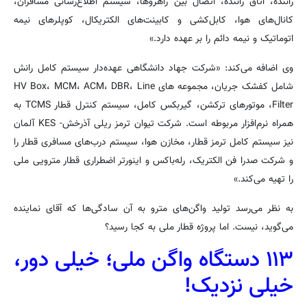
راننده، اتاق راننده، اتصال بین راهروها، سیستم اطلاع‌رسانی مسافران،
کانال‌های هوا، کابل‌کشی و کابینت‌های الکتریکال، کوپلرهای نیمه
اتوماتیک و نیمه دائم را بر عهده دارد.»
وی اضافه می‌کند: «شرکت جهاد دانشگاهی عهده‌دار سیستم کامل رانش
شامل کفشک جریان، مجموعه های HV Box، MCM، ACM، DBR، Line
Filter، موتورهای ترکشن، گیربکس کامل، سیستم کنترل قطار TCMS به
همراه نرم‌افزار مربوطه است. شرکت تیوان ترمز ریلی آذرخش- KES آلمان
نیز سیستم کامل ترمز قطار، مخازن هوا، سیستم درب‌های مسافری قطار را
و شرکت صدرا فن الکتریک، رله‌باکس و اینورتر اضطراری قطار مترویی ملی
را تهیه می‌کند.»
به نظر می‌رسد تولید واگن‌های مترو به آن سادگی‌ها که آقای نماینده
می‌گوید، نیست. اما پروژه قطار ملی به کجا رسید؟
۱۱۳ دستگاه واگن ملی؛ خیلی دور،
خیلی نزدیک!