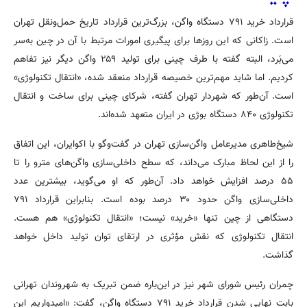
قرارداد خرید ۷۹۱ دستگاه واگن، بزرگ‌ترین قرارداد تاریخ حمل‌ونقل تهران
است. زاکانی که این روزها برای پیگیری امورات مرتبط با آن در چین به‌سر
می‌بَرد، البته گفته با طرف چینی برای تولید ۲۵۹ واگن دیگر نیز تفاهم
کردیم. اما شاید مهم‌ترین خصیصه قرارداد منعقد شده، «انتقال تکنولوژی»
است. آن‌طور که شهردار تهران گفته، شرکای چینی برای ساخت و انتقال
تکنولوژی ۸۴۰ دستگاه بوژی در ایران متعهد شده‌اند.
شیخ‌طاهری مدیرعامل واگن‌سازی تهران در گفت‌وگو با اکوایران، این اتفاق
را از این لحاظ مبارک می‌داند، که سطح داخلی‌سازی واگن‌های مترو را تا
۵۵ درصد افزایش خواهد داد. آن‌طور که او می‌گوید، بیشترین عدد
داخلی‌سازی واگن حدود ۳۰ درصد بوده است. بنابراین قرارداد ۷۹۱
دستگاهی از چین تنها «خرید» نیست؛ «انتقال تکنولوژی» هم هست.
انتقال تکنولوژی که نقش مؤثری در ارتقای توان تولید داخل خواهد
گذاشت.
چمران رئیس شورای شهر نیز در این‌باره ضمن تبریک به شهروندان تهرانی
بابت نهایی شدن قرارداد خرید ۷۹۱ دستگاه واگن، گفت: «امیدواریم این