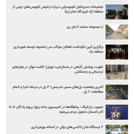
توضیحات مدیرعامل اتوبوسرانی درباره ترخیص اتوبوس‌های چینی از
منطقه آزاد فرودگاه امام (ره)
از مجموعه ساصد تا بام ری
برگزاری آیین نکوداشت فعالان مواکب مرز شلمچه توسط شهرداری
منطقه یک
تقویت پوشش گیاهی در شمال‌غرب تهران/ کاشت نهال در بلوارهای
اردستانی و زحمتکش
آخرین وضعیت پل‌های مسیر تندرستی؛ ۳ پل در مرحله اجرا و اتمام
مطالعات ۲ پل
تصویب پارکینگ- پناهگاه‌ها در کمیسیون ماده پنج/ پروژه پادگان ۰۶ تا
آخر تابستان تحویل مردم می‌شود
۲ ایستگاه شارژ تاکسی‌های برقی در آستانه بهره‌برداری