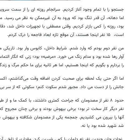
جستجو را با تمام وجود آغاز کردیم. سرانجام روزنه ای را از سمت سر
اما دهانه، آن قدر تنگ بود که ورود به آن غیرممکن به نظر می رسید.
بود، روزنه را کمی بازتر کردیم. وقتی مصطفی با تجهیزات داخل شد، دق
است، ۱۵ نفر اینجا هستند، آن موقع تازه ابعاد فاجعه را درک کردم.
من نفر دوم بودم که وارد شدم. شرایط داخل، کابوس وار بود. تاریکی 
آوار رها شده بود و مدام زنگ می خورد. «مرضیه» بود؛ زنی که انگار 
را بردارم و بگویم که اینجا هستیم، اما هر ثانیه برای ما حکم مرگ و زن
اما اگر حتی یک لحظه برای صحبت کردن اضافه وقت می‌گذاشتم، اکس
جانش را از دست می داد. مجبور شدم سکوت کنم؛ سکوتی که از سر بی رح
نفر دیگر کار سخت تر بود؛ برخی بیهوش بودند و برخی چنان مجروح که ب
آنها را بیرون می کشیدیم. جمجمه یکی از مصدومان شکافته و بیهوش شده
شد شهید شده بود یا نه.
نجات جان چندین نفر ته دلمان را کمی شیرین کرد. مقداری از تلخی آ