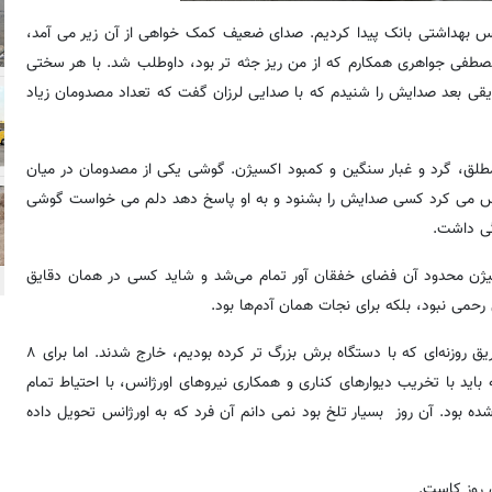
ویس بهداشتی بانک پیدا کردیم. صدای ضعیف کمک خواهی از آن زیر می آمد،
 مصطفی جواهری همکارم که از من ریز جثه تر بود، داوطلب شد. با هر سختی
ایقی بعد صدایش را شنیدم که با صدایی لرزان گفت که تعداد مصدومان زیاد
مطلق، گرد و غبار سنگین و کمبود اکسیژن. گوشی یکی از مصدومان در میان
التماس می کرد کسی صدایش را بشنود و به او پاسخ دهد دلم می خواست گوشی
دگی داشت.
یژن محدود آن فضای خفقان آور تمام می‌شد و شاید کسی در همان دقایق
می نبود، بلکه برای نجات همان آدم‌ها بود.
حدود ۸ نفر از مصدومان که جراحت کمتری داشتند، با کمک ما و از طریق روزنه‌ای که با دستگاه برش بزرگ تر کرده بودیم، خارج شدند. اما برای ۸
اید با تخریب دیوارهای کناری و همکاری نیروهای اورژانس، با احتیاط تمام
 بود. آن روز بسیار تلخ بود نمی دانم آن فرد که به اورژانس تحویل داده
ن روز کاست.