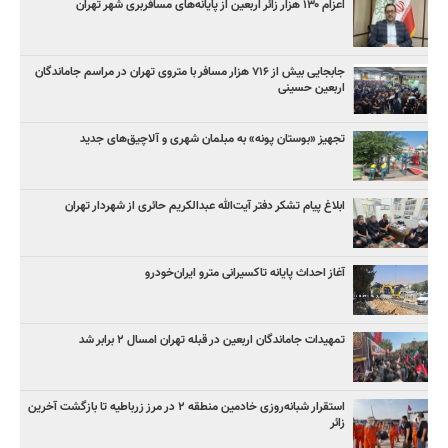
اعزام ۱۳۰ هزار زائر اربعین از پایانه‌های مسافربری شهر تهران
جابجایی بیش از ۷۱۶ هزار مسافر با متروی تهران در مراسم جاماندگان
اربعین حسینی
تجهیز «بوستان پونه» به مبلمان شهری و آلاچیق‌های جدید
ابلاغ پیام تشکر دفتر آیت‌الله عبدالکریم حائری از شهردار تهران
آغاز احداث پایانه تاکسیرانی مترو ایران‌خودرو
تمهیدات جاماندگان اربعین در قبله تهران امسال ۲ برابر شد
استقرار شبانه‌روزی خادمین منطقه ۲ در مرز زرباطیه تا بازگشت آخرین
زائر