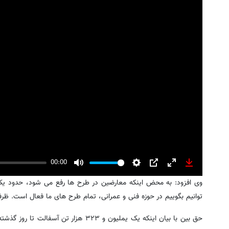
00:00
Mute
Settings
PIP
Enter
Download
وی افزود: به محض اینکه معارضین در طرح ها رفع می شود، حدود یک م
fullscreen
توانیم بگوییم در حوزه فنی و عمرانی، تمام طرح های ما فعال است. ظرف 
حق بین با بیان اینکه یک یملیون و ۳۲۳ ه