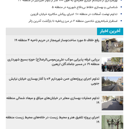
بهره‌برداری از سیستم آبیاری قطره‌ای به طول ۹۰۰ متر از بلوار امیرکبیر در منطقه ۲۲
شناسایی و بهسازی «نقاط بی‌دفاع شهری» در منطقه ۵
تداوم نهضت آسفالت در منطقه ۱۰؛ اجرای روکش مکانیزه خیابان قزوین
استقرار شبانه‌روزی خادمین منطقه ۲ در مرز زرباطیه تا بازگشت آخرین زائر
آخرین اخبار
رفع خلاف ۵ مورد ساخت‌وساز غیرمجاز در حریم ناحیه ۴ منطقه ۱۹
برپایی غرفه پذیرایی موکب علی‌بن‌موسی‌الرضا(ع) حوزه بسیج شهرداری
منطقه ۱۹ در مسیر جاماندگان اربعین
تداوم اجرای پروژه‌های «من شهردارم ۴» با آغاز بهسازی خیابان نیایش
جنوبی
تداوم عملیات بهسازی معابر در خیابان‌های میثاق و میعاد شمالی منطقه
۱۹
اجرای پروژه تلفیق هنر و محیط زیست در خانه‌های محیط زیست منطقه
۱۹