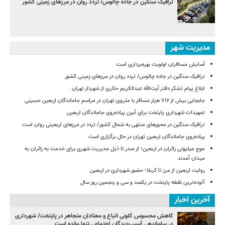
ترافیک سنگین در جاده چالوس/ تردد روان در مرزهای زمینی کشور
مدیریت شهر
آسایش مسافران اولویت بهره‌برداری است
ترافیک سنگین در جاده چالوس/ تردد روان در مرزهای زمینی کشور
ابلاغ پیام تشکر دفتر آیت‌الله عبدالکریم حائری از شهردار تهران
جابجایی بیش از ۷۱۶ هزار مسافر با متروی تهران در مراسم جاماندگان اربعین حسینی
تمهیدات شهرداری پایتخت برای آیین پیاده‌روی جاماندگان اربعین
ترافیک سنگین در محورهای منتهی به شمال کشور/ تردد در مرزهای اربعینی روان است
پیاده‌روی جاماندگان اربعین تهران در حال برگزاری است
موج میلیونی زائران در اربعین؛ از صدر تا ذیل مدیریت شهری برای خدمت به زائران به
میدان آمدند
روایت اربعین از مرز تا کربلا؛ حضور شهرداری در اربعین
آلوده‌ترین نقطه پایتخت در یکصد و سی‌ و پنجمین روز سال
آخرین اخبار
کاهش محسوس کلونی اتباع و معتادان متجاهر در پایتخت/ شهرداری
در ساماندهی آسیب‌دیدگان اجتماعی تنها مانده است