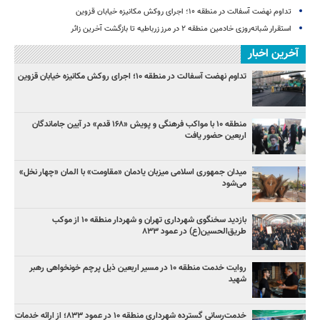
تداوم نهضت آسفالت در منطقه ۱۰؛ اجرای روکش مکانیزه خیابان قزوین
استقرار شبانه‌روزی خادمین منطقه ۲ در مرز زرباطیه تا بازگشت آخرین زائر
آخرین اخبار
تداوم نهضت آسفالت در منطقه ۱۰؛ اجرای روکش مکانیزه خیابان قزوین
منطقه ۱۰ با مواکب فرهنگی و پویش «۱۶۸ قدم» در آیین جاماندگان
اربعین حضور یافت
میدان جمهوری اسلامی میزبان یادمان «مقاومت» با المان «چهار نخل»
می‌شود
بازدید سخنگوی شهرداری تهران و شهردار منطقه ۱۰ از موکب
طریق‌الحسین(ع) در عمود ۸۳۳
روایت خدمت منطقه ۱۰ در مسیر اربعین ذیل پرچم خونخواهی رهبر
شهید
خدمت‌رسانی گسترده شهرداری منطقه ۱۰ در عمود ۸۳۳؛ از ارائه خدمات