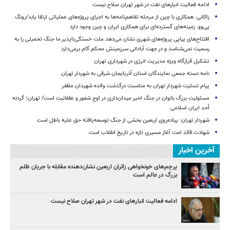
ادامه فعالیت انبارهای نفت در شهر تهران صلاح نیست
زاکانی: همکاری با چین از مرحله تفاهم‌نامه‌ها به اجرای پروژه‌های عملیاتی ارتقا یابد/زونگ
پی‌وو: زمینه‌های گسترده‌ای برای همکاری ایران و چین وجود دارد
افتتاح‌های پیاپی پروژه‌های شهری نشان می‌دهد ملت خستگی‌ناپذیر ما جنگ تحمیلی را به
رسمیت نمی‌شناسد و در جهت آبادانی سرزمینش محکم گام برمی‌دارد
تشکیل قرارگاه ویژه مدیریت انرژی در شهرداری تهران
نامه دسته جمعی نمایندگان استان آذربایجان شرقی به شهردار تهران
پیام تسلیت شهردار تهران به مناسبت درگذشت والده شهیدان مظفر
مسئولیت بزرگ بانوان در جنگ اخیر میدان‌داری‌ در اوج شعور و عقلانیت است/ تهران؛ گردنه
اُحد ایران اسلامی
شهردار تهران: پیاده‌روی اربعین بخشی از جنگ توسعه‌یافته حق علیه باطل است
شهادت قائد امت آغاز مسیری تازه در تاریخ انقلاب است
آخرین اخبار
پرچم‌های خونخواهی زائران اربعین نشان‌دهنده مقابله با جریان ظلم
بزرگ در عالم است
ادامه فعالیت انبارهای نفت در شهر تهران صلاح نیست