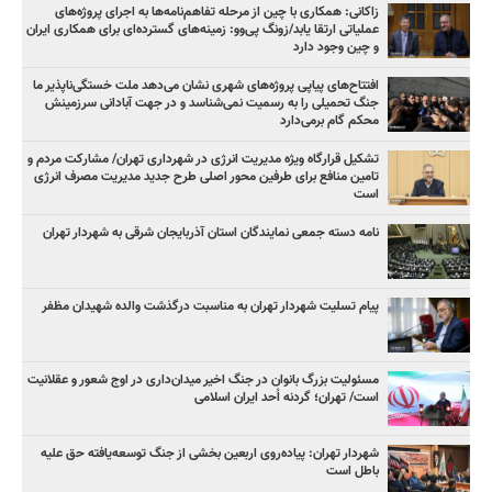
زاکانی: همکاری با چین از مرحله تفاهم‌نامه‌ها به اجرای پروژه‌های
عملیاتی ارتقا یابد/زونگ پی‌وو: زمینه‌های گسترده‌ای برای همکاری ایران
و چین وجود دارد
افتتاح‌های پیاپی پروژه‌های شهری نشان می‌دهد ملت خستگی‌ناپذیر ما
جنگ تحمیلی را به رسمیت نمی‌شناسد و در جهت آبادانی سرزمینش
محکم گام برمی‌دارد
تشکیل قرارگاه ویژه مدیریت انرژی در شهرداری تهران/ مشارکت مردم و
تامین منافع برای طرفین محور اصلی طرح جدید مدیریت مصرف انرژی
است
نامه دسته جمعی نمایندگان استان آذربایجان شرقی به شهردار تهران
پیام تسلیت شهردار تهران به مناسبت درگذشت والده شهیدان مظفر
مسئولیت بزرگ بانوان در جنگ اخیر میدان‌داری‌ در اوج شعور و عقلانیت
است/ تهران؛ گردنه اُحد ایران اسلامی
شهردار تهران: پیاده‌روی اربعین بخشی از جنگ توسعه‌یافته حق علیه
باطل است