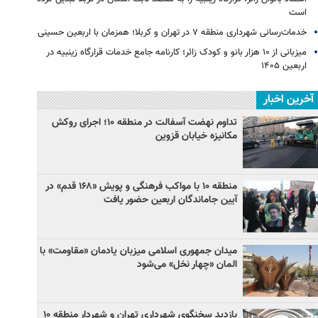
است
خدمات‌رسانی شهرداری منطقه ۷ در تهران و کربلا؛ همزمان با اربعین حسینی
میزبانی از ۱۰ هزار بانو و کودک زائر؛ کارنامه جامع خدمات قرارگاه زینبیه در
اربعین ۱۴۰۵
آخرین اخبار
تداوم نهضت آسفالت در منطقه ۱۰؛ اجرای روکش
مکانیزه خیابان قزوین
منطقه ۱۰ با مواکب فرهنگی و پویش «۱۶۸ قدم» در
آیین جاماندگان اربعین حضور یافت
میدان جمهوری اسلامی میزبان یادمان «مقاومت» با
المان «چهار نخل» می‌شود
بازدید سخنگوی شهرداری تهران و شهردار منطقه ۱۰