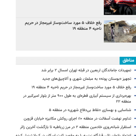
رفع خلاف ۵ مورد ساخت‌وساز غیرمجاز در حریم
ناحیه ۴ منطقه ۱۹
مناطق
تمهیدات جاماندگان اربعین در قبله تهران امسال ۲ برابر شد
تجهیز «بوستان پونه» به مبلمان شهری و آلاچیق‌های جدید
رفع خلاف ۵ مورد ساخت‌وساز غیرمجاز در حریم ناحیه ۴ منطقه ۱۹
بهره‌برداری از سیستم آبیاری قطره‌ای به طول ۹۰۰ متر از بلوار امیرکبیر در
منطقه ۲۲
شناسایی و بهسازی «نقاط بی‌دفاع شهری» در منطقه ۵
تداوم نهضت آسفالت در منطقه ۱۰؛ اجرای روکش مکانیزه خیابان قزوین
استقرار شبانه‌روزی خادمین منطقه ۲ در مرز زرباطیه تا بازگشت آخرین زائر
اعتماد بانوان زائر، قرارگاه زینبیه را به مقصد ثابت اسکان در کربلا تبدیل کرده