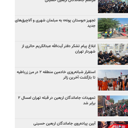
مراسم جاماندگان اربعین حسینی
تجهیز «بوستان پونه» به مبلمان شهری و آلاچیق‌های
جدید
ابلاغ پیام تشکر دفتر آیت‌الله عبدالکریم حائری از
شهردار تهران
استقرار شبانه‌روزی خادمین منطقه ۲ در مرز زرباطیه
تا بازگشت آخرین زائر
تمهیدات جاماندگان اربعین در قبله تهران امسال ۲
برابر شد
آیین پیاده‌روی جاماندگان اربعین حسینی