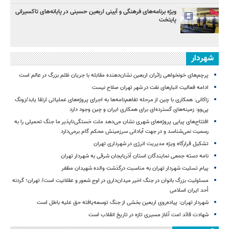
ویژه برنامه‌های فرهنگی و آیینی اربعین حسینی در پایانه‌های تاکسیرانی
پایتخت
شهردار
پرچم‌های خونخواهی زائران اربعین نشان‌دهنده مقابله با جریان ظلم بزرگ در عالم است
ادامه فعالیت انبارهای نفت در شهر تهران صلاح نیست
زاکانی: همکاری با چین از مرحله تفاهم‌نامه‌ها به اجرای پروژه‌های عملیاتی ارتقا یابد/زونگ
پی‌وو: زمینه‌های گسترده‌ای برای همکاری ایران و چین وجود دارد
افتتاح‌های پیاپی پروژه‌های شهری نشان می‌دهد ملت خستگی‌ناپذیر ما جنگ تحمیلی را به
رسمیت نمی‌شناسد و در جهت آبادانی سرزمینش محکم گام برمی‌دارد
تشکیل قرارگاه ویژه مدیریت انرژی در شهرداری تهران
نامه دسته جمعی نمایندگان استان آذربایجان شرقی به شهردار تهران
پیام تسلیت شهردار تهران به مناسبت درگذشت والده شهیدان مظفر
مسئولیت بزرگ بانوان در جنگ اخیر میدان‌داری‌ در اوج شعور و عقلانیت است/ تهران؛ گردنه
اُحد ایران اسلامی
شهردار تهران: پیاده‌روی اربعین بخشی از جنگ توسعه‌یافته حق علیه باطل است
شهادت قائد امت آغاز مسیری تازه در تاریخ انقلاب است