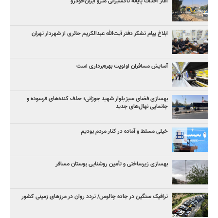
آغاز احداث پایانه تاکسیرانی مترو ایران‌خودرو
ابلاغ پیام تشکر دفتر آیت‌الله عبدالکریم حائری از شهردار تهران
آسایش مسافران اولویت بهره‌برداری است
بهسازی فضای سبز بلوار شهید جوزانی؛ حذف کنده‌های فرسوده و
جانمایی نهال‌های جدید
خیلی مسلط و آماده در کنار مردم بودیم
بهسازی زیرساختی و تأمین روشنایی بوستان مسافر
ترافیک سنگین در جاده چالوس/ تردد روان در مرزهای زمینی کشور