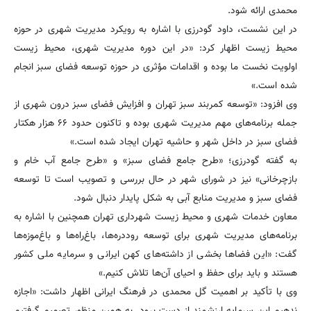
محمدی ارائه شود.
در این نشست، داود گودرزی با اشاره به رویکرد مدیریت شهری در حوزه
محیط زیست اظهار کرد: «در این دوره مدیریت شهری، محیط زیست
اولویت نخست ما بوده و اقدامات مؤثری در حوزه توسعه فضای سبز انجام
شده است.»
وی افزود: «توسعه کمربند سبز تهران و افزایش فضای سبز درون ‌شهری از
جمله برنامه‌های مهم مدیریت شهری بوده و تاکنون حدود ۶۶ هزار هکتار
فضای سبز در داخل شهر و حاشیه تهران ایجاد شده است.»
به گفته گودرزی؛ «طرح جامع فضای سبز» و «طرح جامع آب خام و
بازچرخانی» نیز در شورای شهر در حال بررسی و تصویب است تا توسعه
فضای سبز و مدیریت منابع آبی به شکل پایدار دنبال شود.
معاون خدمات شهری و محیط زیست شهرداری تهران همچنین با اشاره به
برنامه‌های مدیریت شهری برای توسعه روددره‌ها، باغ‌راه‌ها و باغ‌موزه‌ها
گفت: «این فضاها بخشی از داشته‌های کهن ایرانی و سرمایه ملی کشور
هستند و باید برای حفظ و احیای آن‌ها تلاش کنیم.»
وی با تأکید بر اهمیت گل محمدی در فرهنگ ایرانی اظهار داشت: «اجازه
ندهیم این سرمایه ارزشمند از دست برود. به همین منظور تصمیم گرفتیم