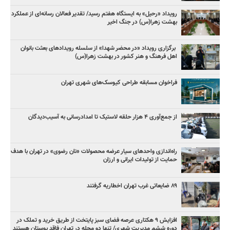
رویداد «رحیل» به ایستگاه هفتم رسید/ تقدیر فعالان رسانه‌ای از عملکرد
بهشت زهرا(س) در جنگ اخیر
برگزاری رویداد «در محضر شهدا» از سلسله رویدادهای بعثت بانوان
اهل فرهنگ و هنر کشور در بهشت زهرا(س)
فراخوان مسابقه طراحی کیوسک‌های شهری تهران
از جمع‌آوری ۴ هزار حلقه لاستیک تا امدادرسانی به آسیب‌دیدگان
راه‌اندازی واحدهای سیار عرضه محصولات «نان رضوی» در تهران با هدف
حمایت از تولیدات ایرانی و ارزان
۸۹ ضایعاتی غرب تهران اخطاریه گرفتند
افزایش ۹ هکتاری عرصه فضای سبز پایتخت از طریق خرید و تملک در
دوره ششم مدیریت شهری/ تنها دو محله در تهران فاقد بوستان هستند