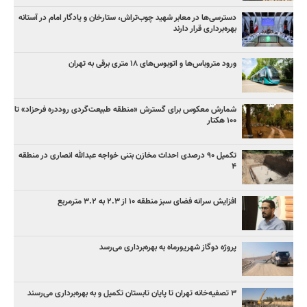
دسترسی‌ها در معابر شهید چوب‌تراش، ستارخان و یادگار امام در آستانه
بهره‌برداری قرار دارند
ورود متروباس‌ها و اتوبوس‌های ۱۸ متری برقی به تهران
شمارش معکوس برای گسترش «منطقه طبیعت‌گردی روددره فرحزاد» تا
۱۰۰ هکتار
تکمیل ۹۰ درصدی احداث مخازن بتنی خواجه عبدالله انصاری در منطقه
۴
افزایش سرانه فضای سبز منطقه ۱۰ از ۲.۳ به ۳.۲ مترمربع
پروژه دوگاز شهریورماه به بهره‌برداری می‌رسد
۳ ﺗﺼﻔﻴﻪ‌ﺧﺎﻧﻪ‌ تهران تا پایان تابستان تکمیل و به بهره‌برداری می‌رسند