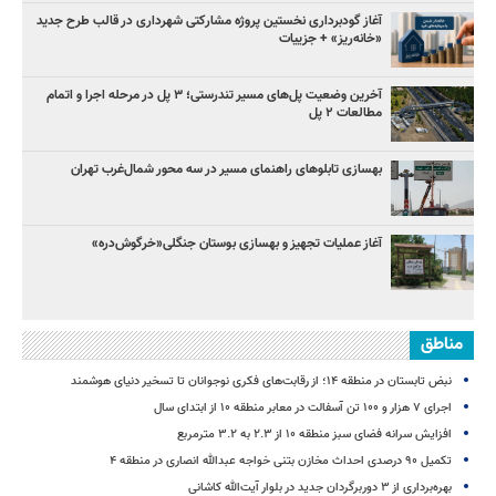
آغاز گودبرداری نخستین پروژه مشارکتی شهرداری در قالب طرح جدید
«خانه‌ریز» + جزییات
آخرین وضعیت پل‌های مسیر تندرستی؛ ۳ پل در مرحله اجرا و اتمام
مطالعات ۲ پل
بهسازی تابلوهای راهنمای مسیر در سه محور شمال‌غرب تهران
آغاز عملیات تجهیز و بهسازی بوستان جنگلی«خرگوش‌دره»
مناطق
نبض تابستان در منطقه ۱۴؛ از رقابت‌های فکری نوجوانان تا تسخیر دنیای هوشمند
اجرای ۷ هزار و ۱۰۰ تن آسفالت در معابر منطقه ۱۰ از ابتدای سال
افزایش سرانه فضای سبز منطقه ۱۰ از ۲.۳ به ۳.۲ مترمربع
تکمیل ۹۰ درصدی احداث مخازن بتنی خواجه عبدالله انصاری در منطقه ۴
بهره‌برداری از ۳ دوربرگردان جدید در بلوار آیت‌الله کاشانی