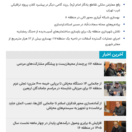
رفع معارض ملکی تقاطع یادگار امام (ره) _زرند گامی دیگر در پیشبرد کلان پروژه‌ ترافیکی
غرب تهران
بهسازی شبکه آبیاری محور ثانی در منطقه ۸
پیاده‌روهای محله سعادت‌آباد در مسیر استانداردسازی
تلاش شهرداری منطقه یک برای بازسازی ساختمان‌های آسیب‌دیده از «جنگ رمضان»
اجرای عملیات گسترده آسفالت در ناحیه یک منطقه۱۷؛ بهسازی بیش از ۱۲ هزار مترمربع از
معابر شهری
آخرین اخبار
منطقه ۱۶؛ پرچمدار محیط‌زیست و پیشگام مشارکت‌های مردمی
از جانمایی ۱۴ دستگاه مه‌پاش تا برپایی خیمه ۴۰۰ متری؛ تجلی عزم
منطقه ۱۶ برای میزبانی شایسته در مراسم جاماندگان اربعین
از آماده‌سازی محور فدائیان اسلام تا جانمایی کتل‌ها، نصب المان «باید
برخاست» و تجهیز به سیستم‌های مه‌پاش
افزایش ۵ برابری وصول درآمدهای پایدار در چهار ماهه نخست سال
۱۴۰۵ در منطقه ۱۶