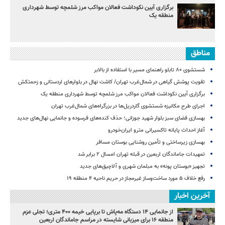
برگزاری آیین نکوداشت فعالان مواکب مرز شلمچه توسط شهرداری
منطقه یک
مناطق
شستشوی ۸۰ تابلو راهنمای مسیر با استفاده از بالابر
تقویت پوشش گیاهی در شمال‌غرب تهران/ کاشت نهال در بلوارهای اردستانی و زحمتکش
برگزاری آیین نکوداشت فعالان مواکب مرز شلمچه توسط شهرداری منطقه یک
اجرای طرح مکانیزه شستشوی گاردریل‌ها در بزرگراه‌های شمال‌غرب تهران
بهسازی فضای سبز بلوار شهید جوزانی؛ حذف کنده‌های فرسوده و جانمایی نهال‌های جدید
آغاز احداث پایانه تاکسیرانی مترو ایران‌خودرو
بهسازی زیرساختی و تأمین روشنایی بوستان مسافر
تمهیدات جاماندگان اربعین در قبله تهران امسال ۲ برابر شد
تجهیز «بوستان پونه» به مبلمان شهری و آلاچیق‌های جدید
رفع خلاف ۵ مورد ساخت‌وساز غیرمجاز در حریم ناحیه ۴ منطقه ۱۹
آخرین اخبار
از جانمایی ۱۴ دستگاه مه‌پاش تا برپایی خیمه ۴۰۰ متری؛ تجلی عزم
منطقه ۱۶ برای میزبانی شایسته در مراسم جاماندگان اربعین