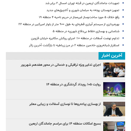
تمهیدات جاماندگان اربعین در قبله تهران امسال ۲ برابر شد
تجهیز «بوستان پونه» به مبلمان شهری و آلاچیق‌های جدید
رفع خلاف ۵ مورد ساخت‌وساز غیرمجاز در حریم ناحیه ۴ منطقه ۱۹
بهره‌برداری از سیستم آبیاری قطره‌ای به طول ۹۰۰ متر از بلوار امیرکبیر در منطقه ۲۲
شناسایی و بهسازی «نقاط بی‌دفاع شهری» در منطقه ۵
تداوم نهضت آسفالت در منطقه ۱۰؛ اجرای روکش مکانیزه خیابان قزوین
استقرار شبانه‌روزی خادمین منطقه ۲ در مرز زرباطیه تا بازگشت آخرین زائر
آخرین اخبار
اجرای تدابیر ویژه ترافیکی و خدماتی در محور هفدهم شهریور
روایت ۱۰۵ رویداد گردشگری در منطقه ۱۴
از بهسازی پیاده‌روها تا نوسازی آسفالت و زیبایی معابر
بسیج امکانات منطقه ۱۴ برای مراسم جاماندگان اربعین