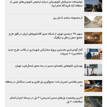
توضیحات مدیرعامل اتوبوسرانی درباره ترخیص اتوبوس‌های چینی از
منطقه آزاد فرودگاه امام (ره)
از مجموعه ساصد تا بام ری
سهم ۳۸ درصدی تهران از شبکه مترو کلانشهرهای ایران در افق طرح
جامع حمل و نقل و ترافیک
آغاز گودبرداری نخستین پروژه مشارکتی شهرداری در قالب طرح جدید
«خانه‌ریز» + جزییات
بهسازی تابلوهای راهنمای مسیر در سه محور شمال‌غرب تهران
معبر هاشمی ایمن‌تر شد؛ جمع‌آوری پل فلزی و نصب سنگدال در منطقه
۱۰
آخرین وضعیت پل‌های مسیر تندرستی؛ ۳ پل در مرحله اجرا و اتمام
مطالعات ۲ پل