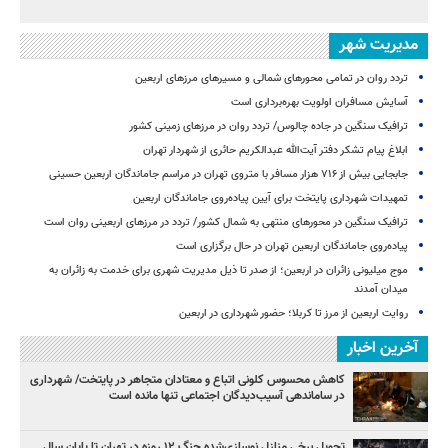
مدیریت شهر
تردد روان در تمامی محورهای شمالی و مسیرهای مرزهای اربعین
آسایش مسافران اولویت بهره‌برداری است
ترافیک سنگین در جاده چالوس/ تردد روان در مرزهای زمینی کشور
ابلاغ پیام تشکر دفتر آیت‌الله عبدالکریم حائری از شهردار تهران
جابجایی بیش از ۷۱۶ هزار مسافر با متروی تهران در مراسم جاماندگان اربعین حسینی
تمهیدات شهرداری پایتخت برای آیین پیاده‌روی جاماندگان اربعین
ترافیک سنگین در محورهای منتهی به شمال کشور/ تردد در مرزهای اربعینی روان است
پیاده‌روی جاماندگان اربعین تهران در حال برگزاری است
موج میلیونی زائران در اربعین؛ از صدر تا ذیل مدیریت شهری برای خدمت به زائران به
میدان آمدند
روایت اربعین از مرز تا کربلا؛ حضور شهرداری در اربعین
آخرین اخبار
کاهش محسوس کلونی اتباع و معتادان متجاهر در پایتخت/ شهرداری
در ساماندهی آسیب‌دیدگان اجتماعی تنها مانده است
تحویل برخی منازل نوسازی‌شده جنگ ۱۲ روزه در تهران تا پایان سال