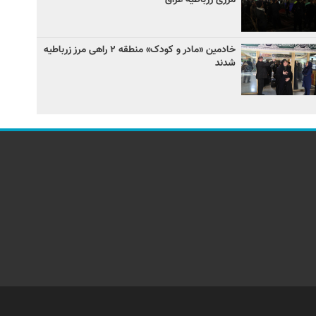
خادمین «مادر و کودک» منطقه ۲ راهی مرز زرباطیه
شدند