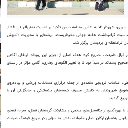
به نقل از روابط‌عمومی شهرداری منطقه ۲، سید سلمان سوری، شهردار ناحیه ۴ این منطقه ضمن تأکید بر اهمیت نقش‌آفرینی اقشار
اسبت گرامیداشت هفته جهانی محیط‌زیست، برنامه‌ای با محوریت «آموزش
 فرامنطقه‌ای پردیسان برگزار شد.
ر قبال طبیعت، تصریح کرد: هدف اصلی از اجرای این رویداد، ارتقای آگاهی
پسماند در مبدأ بود تا با تغییر الگوهای رفتاری، گامی مؤثر در راستای
مایی زیست‌محیطی، اقدامات ترویجی متعددی از جمله برگزاری مسابقات ورزشی و پیاده‌روی
 تشویق شهروندان به کاهش مصرف کیسه‌های پلاستیکی و جایگزینی آن با
زیع گردید.
شهرداری منطقه ۲ همواره تلاش دارد تا با بهره‌گیری از پتانسیل‌های مردمی و مشارکت گروه‌های فعال، سرانه فضای
نوان به‌عنوان ارکان اصلی خانواده، نقش به سزایی در ترویج فرهنگ صیانت