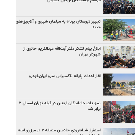
مراسم جاماندگان اربعین حسینی
تجهیز «بوستان پونه» به مبلمان شهری و آلاچیق‌های
جدید
ابلاغ پیام تشکر دفتر آیت‌الله عبدالکریم حائری از
شهردار تهران
آغاز احداث پایانه تاکسیرانی مترو ایران‌خودرو
تمهیدات جاماندگان اربعین در قبله تهران امسال ۲
برابر شد
استقرار شبانه‌روزی خادمین منطقه ۲ در مرز زرباطیه