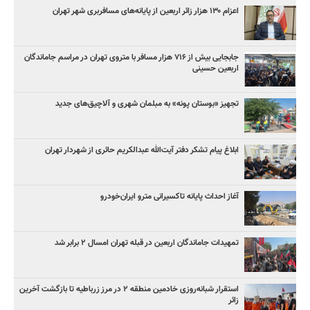
اعزام ۱۳۰ هزار زائر اربعین از پایانه‌های مسافربری شهر تهران
جابجایی بیش از ۷۱۶ هزار مسافر با متروی تهران در مراسم جاماندگان
اربعین حسینی
تجهیز «بوستان پونه» به مبلمان شهری و آلاچیق‌های جدید
ابلاغ پیام تشکر دفتر آیت‌الله عبدالکریم حائری از شهردار تهران
آغاز احداث پایانه تاکسیرانی مترو ایران‌خودرو
تمهیدات جاماندگان اربعین در قبله تهران امسال ۲ برابر شد
استقرار شبانه‌روزی خادمین منطقه ۲ در مرز زرباطیه تا بازگشت آخرین
زائر