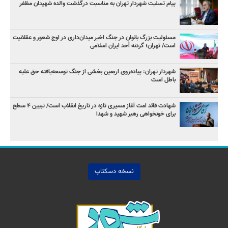
پیام تسلیت شهردار تهران به مناسبت درگذشت والده شهیدان مظفر
مسئولیت بزرگ بانوان در جنگ اخیر میدان‌داری‌ در اوج شعور و عقلانیت
است/ تهران؛ گردنه اُحد ایران اسلامی
شهردار تهران: پیاده‌روی اربعین بخشی از جنگ توسعه‌یافته حق علیه
باطل است
شهادت قائد امت آغاز مسیری تازه در تاریخ انقلاب است/ تبیین ۴ سطح
برای خونخواهی رهبر شهید و شهدا
نسخه دسکتاپ