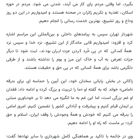
بگیرد، اما وقتی مردم پای کار می آیند، شدنی می شود. مردم در حوزه
اسکان، تغذیه و تکریم زائران در صحنه هستند و امیدواریم در این دو روز
وداع و روز تشییع، بهترین خدمت رسانی را انجام دهیم.
شهردار تهران سپس به پیامدهای داخلی و بین‌المللی این مراسم اشاره
کرد و افزود: امیدواریم قابی ماندگار از این تشییع، نزد خدا و سپس نزد
همۀ کسانی که در پی خُرد کردن عزت ایران بودند، ثبت شود تا دیگر
جرات تعرض به آب و خاک این مرز و بوم را نداشته باشند و از طرفی
دلگرمی باشد برای همۀ کسانی که در پی حق و حقیقت هستند.
زاکانی در بخش پایانی سخنان خود، این آیین را حماسه ای برای بدرقه
«امامی» خواند که به گفته او «ما را تربیت و بزرگ کرد» و ادامه داد: فقدان
او غم بزرگی است، اما این غم به ما انگیزه می دهد تا بر خودباوری مبتنی
بر ایمان قیام کنیم و پیشرفت و آبادانی کشور را تضمین کنیم. امروز امامی
را بدرقه می کنیم که خودش و همۀ وجودش را وقف ایران، اسلام و حق
کرد؛ بر ماست که راه او را ادامه دهیم.
وی در خاتمه با تاکید بر هماهنگی کامل شهرداری با سایر نهادها گفت: