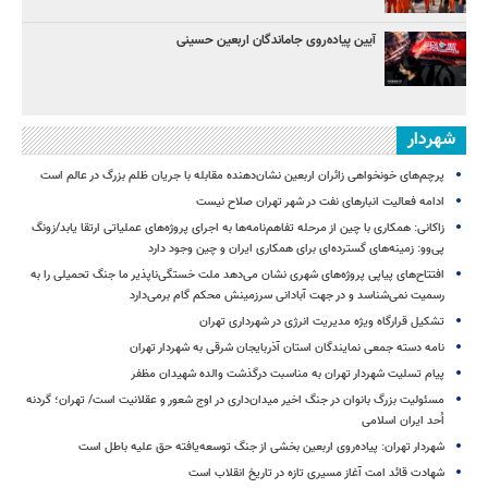
آیین پیاده‌روی جاماندگان اربعین حسینی
شهردار
پرچم‌های خونخواهی زائران اربعین نشان‌دهنده مقابله با جریان ظلم بزرگ در عالم است
ادامه فعالیت انبارهای نفت در شهر تهران صلاح نیست
زاکانی: همکاری با چین از مرحله تفاهم‌نامه‌ها به اجرای پروژه‌های عملیاتی ارتقا یابد/زونگ
پی‌وو: زمینه‌های گسترده‌ای برای همکاری ایران و چین وجود دارد
افتتاح‌های پیاپی پروژه‌های شهری نشان می‌دهد ملت خستگی‌ناپذیر ما جنگ تحمیلی را به
رسمیت نمی‌شناسد و در جهت آبادانی سرزمینش محکم گام برمی‌دارد
تشکیل قرارگاه ویژه مدیریت انرژی در شهرداری تهران
نامه دسته جمعی نمایندگان استان آذربایجان شرقی به شهردار تهران
پیام تسلیت شهردار تهران به مناسبت درگذشت والده شهیدان مظفر
مسئولیت بزرگ بانوان در جنگ اخیر میدان‌داری‌ در اوج شعور و عقلانیت است/ تهران؛ گردنه
اُحد ایران اسلامی
شهردار تهران: پیاده‌روی اربعین بخشی از جنگ توسعه‌یافته حق علیه باطل است
شهادت قائد امت آغاز مسیری تازه در تاریخ انقلاب است