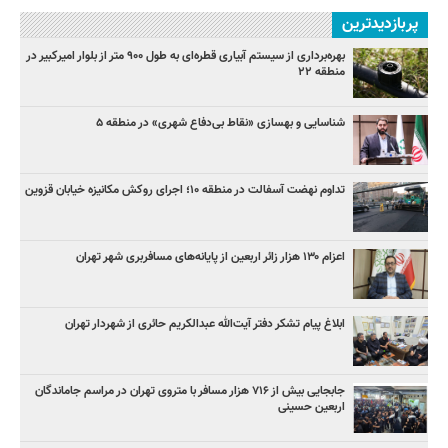
پربازدیدترین
بهره‌برداری از سیستم آبیاری قطره‌ای به طول ۹۰۰ متر از بلوار امیرکبیر در
منطقه ۲۲
شناسایی و بهسازی «نقاط بی‌دفاع شهری» در منطقه ۵
تداوم نهضت آسفالت در منطقه ۱۰؛ اجرای روکش مکانیزه خیابان قزوین
اعزام ۱۳۰ هزار زائر اربعین از پایانه‌های مسافربری شهر تهران
ابلاغ پیام تشکر دفتر آیت‌الله عبدالکریم حائری از شهردار تهران
جابجایی بیش از ۷۱۶ هزار مسافر با متروی تهران در مراسم جاماندگان
اربعین حسینی