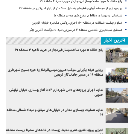
رفع خلاف ۵ مورد ساخت‌وساز غیرمجاز در حریم ناحیه ۴ منطقه ۱۹
بهره‌برداری از سیستم آبیاری قطره‌ای به طول ۹۰۰ متر از بلوار امیرکبیر در منطقه ۲۲
شناسایی و بهسازی «نقاط بی‌دفاع شهری» در منطقه ۵
تداوم نهضت آسفالت در منطقه ۱۰؛ اجرای روکش مکانیزه خیابان قزوین
استقرار شبانه‌روزی خادمین منطقه ۲ در مرز زرباطیه تا بازگشت آخرین زائر
آخرین اخبار
رفع خلاف ۵ مورد ساخت‌وساز غیرمجاز در حریم ناحیه ۴ منطقه ۱۹
برپایی غرفه پذیرایی موکب علی‌بن‌موسی‌الرضا(ع) حوزه بسیج شهرداری
منطقه ۱۹ در مسیر جاماندگان اربعین
تداوم اجرای پروژه‌های «من شهردارم ۴» با آغاز بهسازی خیابان نیایش
جنوبی
تداوم عملیات بهسازی معابر در خیابان‌های میثاق و میعاد شمالی منطقه
۱۹
اجرای پروژه تلفیق هنر و محیط زیست در خانه‌های محیط زیست منطقه