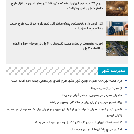
سهم ۳۸ درصدی تهران از شبکه مترو کلانشهرهای ایران در افق طرح
جامع حمل و نقل و ترافیک
آغاز گودبرداری نخستین پروژه مشارکتی شهرداری در قالب طرح جدید
«خانه‌ریز» + جزییات
آخرین وضعیت پل‌های مسیر تندرستی؛ ۳ پل در مرحله اجرا و اتمام
مطالعات ۲ پل
مدیریت شهر
در ۶ محله تهران به عنوان اولین شهر کشور طرح فضای زیرسطحی جهت اجرا آماده است
از سیر تا پیاز متروباس‌ها
ماجرای عذرخواهی سروری از خبرنگاران چه بود؟
برنامه‌های خوبی در تهران برای جاماندگان اربعین اجرا شد
تقدیر رئیس کمیته عمران شورای شهر از کارکنان شهرداری تهران برای خدمت‌رسانی بهینه به
زائران اربعین
۳ ﺗﺼﻔﻴﻪ‌ﺧﺎﻧﻪ‌ تهران تا پایان تابستان تکمیل و به بهره‌برداری می‌رسند
امکان خروج پادگان‌ها از تهران وجود دارد