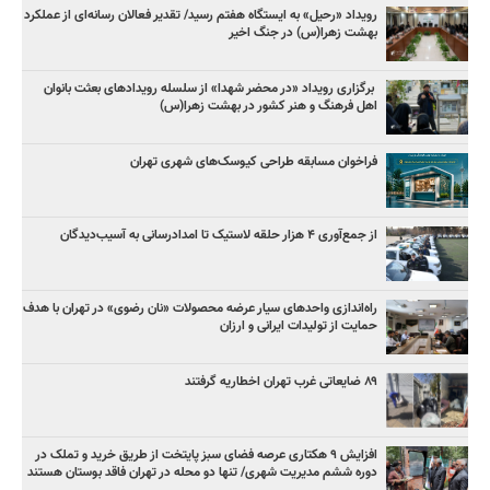
رویداد «رحیل» به ایستگاه هفتم رسید/ تقدیر فعالان رسانه‌ای از عملکرد
بهشت زهرا(س) در جنگ اخیر
برگزاری رویداد «در محضر شهدا» از سلسله رویدادهای بعثت بانوان
اهل فرهنگ و هنر کشور در بهشت زهرا(س)
فراخوان مسابقه طراحی کیوسک‌های شهری تهران
از جمع‌آوری ۴ هزار حلقه لاستیک تا امدادرسانی به آسیب‌دیدگان
راه‌اندازی واحدهای سیار عرضه محصولات «نان رضوی» در تهران با هدف
حمایت از تولیدات ایرانی و ارزان
۸۹ ضایعاتی غرب تهران اخطاریه گرفتند
افزایش ۹ هکتاری عرصه فضای سبز پایتخت از طریق خرید و تملک در
دوره ششم مدیریت شهری/ تنها دو محله در تهران فاقد بوستان هستند