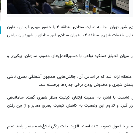
به نقل از اداره ارتباطات و امور بین‌الملل سازمان زیباسازی شهر تهران، جلسه نظارت ستادی منطقه ۴ با حضور مهدی قربانی معاون
امور مناطق سازمان زیباسازی شهر تهران، مدیران پهنه شرق و غرب، معاون خدمات شهری منطقه ۴، مدیران ستادی امور مناطق و شهرداران نواحی
یزان انطباق عملکرد نواحی با دستورالعمل‌های مصوب سازمان، پیگیری و
 منطقه ارائه شد که بر اساس آن، چالش‌هایی همچون آشفتگی بصری ناشی
مبلمان شهری و مخدوش بودن برخی جداره‌ها برجسته شد.
این نشست با اشاره به اهمیت ارتقای کیفیت منظر شهری گفت: ساماندهی
 قرار گیرد و تداوم این وضعیت به کاهش کیفیت بصری معابر و از بین رفتن
ایر با اصول تصویب‌شده است، افزود: پالت رنگی ابلاغ‌شده معیار واحد تمام