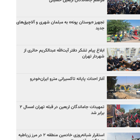
مراسم جاماندگان اربعین حسینی
تجهیز «بوستان پونه» به مبلمان شهری و آلاچیق‌های
جدید
ابلاغ پیام تشکر دفتر آیت‌الله عبدالکریم حائری از
شهردار تهران
آغاز احداث پایانه تاکسیرانی مترو ایران‌خودرو
تمهیدات جاماندگان اربعین در قبله تهران امسال ۲
برابر شد
استقرار شبانه‌روزی خادمین منطقه ۲ در مرز زرباطیه