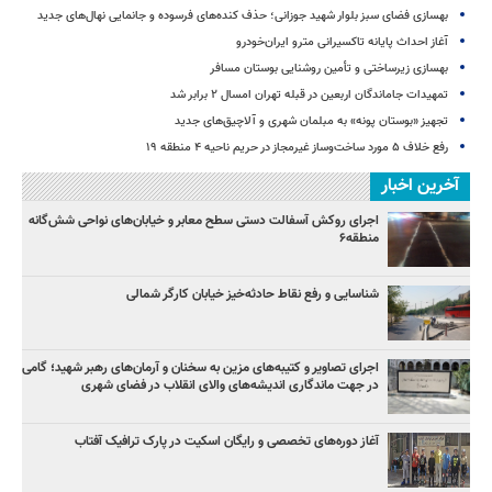
بهسازی فضای سبز بلوار شهید جوزانی؛ حذف کنده‌های فرسوده و جانمایی نهال‌های جدید
آغاز احداث پایانه تاکسیرانی مترو ایران‌خودرو
بهسازی زیرساختی و تأمین روشنایی بوستان مسافر
تمهیدات جاماندگان اربعین در قبله تهران امسال ۲ برابر شد
تجهیز «بوستان پونه» به مبلمان شهری و آلاچیق‌های جدید
رفع خلاف ۵ مورد ساخت‌وساز غیرمجاز در حریم ناحیه ۴ منطقه ۱۹
آخرین اخبار
اجرای روکش آسفالت دستی سطح معابر و خیابان‌های نواحی شش‌گانه
منطقه۶
شناسایی و رفع نقاط حادثه‌خیز خیابان کارگر شمالی
اجرای تصاویر و کتیبه‌های مزین به سخنان و آرمان‌های رهبر شهید؛ گامی
در جهت ماندگاری اندیشه‌های والای انقلاب در فضای شهری
آغاز دوره‌های تخصصی و رایگان اسکیت در پارک ترافیک آفتاب