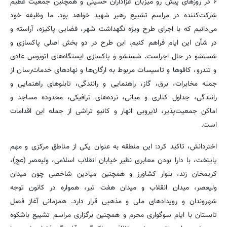
۶ در روزهای پیش رو میزبان عزاداران حسینی و همچنین جمعیت عظیم
شرکت‌کننده در مراسم تشییع رهبر شهید خواهد بود. ما وظیفه خود
می‌دانیم که با اجرای طرح ویژه نگهداشت شهر، فضایی پاکیزه، آراسته و
در شأن این ایام فراهم کنیم. این طرح در دو بخش اصلی پاکسازی و
شستشو در حال اجراست. شستشو و پاکسازی ایستگاه‌های اتوبوس عادی
و تندرو، کافوها و تاسیسات مربوط به ارگان‌ها و نهادهای خدمات‌رسان از
جمله مخابرات، برق، گاز، راهنمایی و رانندگی، تابلوهای راهنمایی و
رانندگی، جداول کناری و میانی، نرده‌های ترافیکی، محدوده مساجد و
اماکن جمعیت‌پذیر، لایروبی انهار و کانیو تراشی از جمله این اقدامات
است.
اختردانش، تاکید کرد: این منطقه به عنوان یکی از مناطق مرکزی و مهم
پایتخت، با دارا بودن معابری نظیر خیابان انقلاب اسلامی، ولیعصر (عج)،
کریمخان زند، بلوار کشاورز و همچنین میادین شاخصی چون میدان
ولیعصر، میدان انقلاب و میدان هفت تیر، همواره در کانون توجه
شهروندان و رویدادهای ملی و مذهبی قرار دارد. همزمانی آغاز فصل
تابستان با ایام سوگواری محرم و همچنین برگزاری مراسم تشییع باشکوه