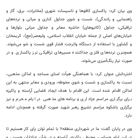
وی بیان کرد: پاکسازی کافوها و تاسیسات شهری (مخابرات، برق، گاز و
راهنمایی و رانندگی)، شست و شوی جداول کناری و میانی و نرده‌های
ترافیکی، جداول (کانیوهای) حاشیه معابر و جداول میانی بلوارها و
خیابان‌های اصلی از جمله خیابان انقلاب اسلامی، ولیعصر(عج)، کریمخان
و کشاورز با استفاده از دستگاه واترجت فشار قوی شست و شو می‌شوند.
همچنین نرده‌های فلزی جداکننده مسیرهای ترافیکی نیز پاکسازی و در
صورت نیاز رنگ‌آمیزی می‌شوند.
اختردانش عنوان کرد: با هماهنگی هیأت امنای مساجد و اماکن مذهبی،
نسبت به پاکسازی و شست و شوی محوطه، ورودی و معابر منتهی به این
اماکن اقدام شده است. این اقدام با هدف ایجاد فضایی آراسته و پاکیزه
برای برگزاری مراسم عزاداری و برنامه‌های مذهبی در ایام محرم و نیز
برگزاری باشکوه مراسم تشییع رهبر شهید صورت گرفته و همچنان ادامه
دارد.
وی در پایان گفت: ما در شهرداری منطقه۶ با تمام توان پای کار هستیم تا
در این ایام حساس، محیطی پاکیزه، آراسته و در شأن عزاداران حسینی و