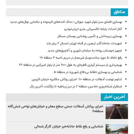
مناطق
بهسازی فضای سبز بلوار شهید جوزانی؛ حذف کنده‌های فرسوده و جانمایی نهال‌های جدید
آغاز احداث پایانه تاکسیرانی مترو ایران‌خودرو
بهسازی زیرساختی و تأمین روشنایی بوستان مسافر
تمهیدات جاماندگان اربعین در قبله تهران امسال ۲ برابر شد
تجهیز «بوستان پونه» به مبلمان شهری و آلاچیق‌های جدید
رفع خلاف ۵ مورد ساخت‌وساز غیرمجاز در حریم ناحیه ۴ منطقه ۱۹
بهره‌برداری از سیستم آبیاری قطره‌ای به طول ۹۰۰ متر از بلوار امیرکبیر در منطقه ۲۲
شناسایی و بهسازی «نقاط بی‌دفاع شهری» در منطقه ۵
تداوم نهضت آسفالت در منطقه ۱۰؛ اجرای روکش مکانیزه خیابان قزوین
استقرار شبانه‌روزی خادمین منطقه ۲ در مرز زرباطیه تا بازگشت آخرین زائر
آخرین اخبار
اجرای روکش آسفالت دستی سطح معابر و خیابان‌های نواحی شش‌گانه
منطقه۶
شناسایی و رفع نقاط حادثه‌خیز خیابان کارگر شمالی