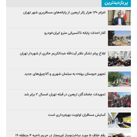
پربازدیدترین
اعزام ۱۳۰ هزار زائر اربعین از پایانه‌های مسافربری شهر تهران
آغاز احداث پایانه تاکسیرانی مترو ایران‌خودرو
ابلاغ پیام تشکر دفتر آیت‌الله عبدالکریم حائری از شهردار تهران
تجهیز «بوستان پونه» به مبلمان شهری و آلاچیق‌های جدید
تمهیدات جاماندگان اربعین در قبله تهران امسال ۲ برابر شد
آسایش مسافران اولویت بهره‌برداری است
رفع خلاف ۵ مورد ساخت‌وساز غیرمجاز در حریم ناحیه ۴ منطقه ۱۹