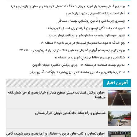
بهسازی فضای سبز بلوار شهید جوزانی؛ حذف کنده‌های فرسوده و جانمایی نهال‌های جدید
آغاز احداث پایانه تاکسیرانی مترو ایران‌خودرو
بهسازی زیرساختی و تأمین روشنایی بوستان مسافر
تمهیدات جاماندگان اربعین در قبله تهران امسال ۲ برابر شد
تجهیز «بوستان پونه» به مبلمان شهری و آلاچیق‌های جدید
رفع خلاف ۵ مورد ساخت‌وساز غیرمجاز در حریم ناحیه ۴ منطقه ۱۹
بهره‌برداری از سیستم آبیاری قطره‌ای به طول ۹۰۰ متر از بلوار امیرکبیر در منطقه ۲۲
شناسایی و بهسازی «نقاط بی‌دفاع شهری» در منطقه ۵
تداوم نهضت آسفالت در منطقه ۱۰؛ اجرای روکش مکانیزه خیابان قزوین
استقرار شبانه‌روزی خادمین منطقه ۲ در مرز زرباطیه تا بازگشت آخرین زائر
آخرین اخبار
اجرای روکش آسفالت دستی سطح معابر و خیابان‌های نواحی شش‌گانه
منطقه۶
شناسایی و رفع نقاط حادثه‌خیز خیابان کارگر شمالی
اجرای تصاویر و کتیبه‌های مزین به سخنان و آرمان‌های رهبر شهید؛ گامی