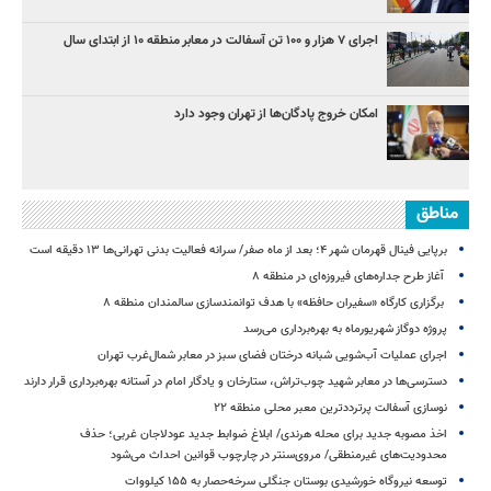
اجرای ۷ هزار و ۱۰۰ تن آسفالت در معابر منطقه ۱۰ از ابتدای سال
امکان خروج پادگان‌ها از تهران وجود دارد
مناطق
برپایی فینال قهرمان شهر ۴؛ بعد از ماه صفر/ سرانه فعالیت بدنی تهرانی‌ها ۱۳ دقیقه است
آغاز طرح جداره‌های فیروزه‌ای در منطقه ۸
برگزاری کارگاه «سفیران حافظه» با هدف توانمندسازی سالمندان منطقه ۸
پروژه دوگاز شهریورماه به بهره‌برداری می‌رسد
اجرای عملیات آب‌شویی شبانه درختان فضای سبز در معابر شمال‌غرب تهران
دسترسی‌ها در معابر شهید چوب‌تراش، ستارخان و یادگار امام در آستانه بهره‌برداری قرار دارند
نوسازی آسفالت پرترددترین معبر محلی منطقه ۲۲
اخذ مصوبه جدید برای محله هرندی/ ابلاغ ضوابط جدید عودلاجان غربی؛ حذف
محدودیت‌های غیرمنطقی/ مروی‌سنتر در چارچوب قوانین احداث می‌شود
توسعه نیروگاه خورشیدی بوستان جنگلی سرخه‌حصار به ۱۵۵ کیلووات