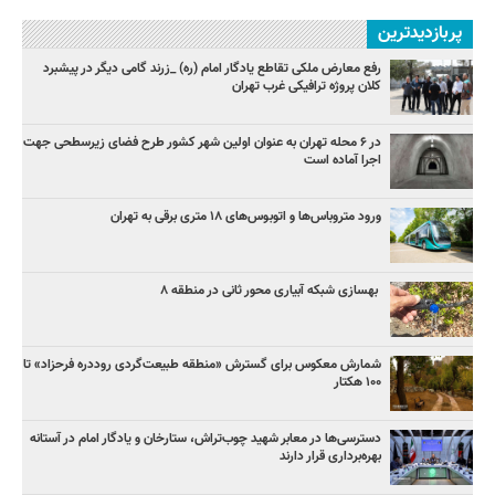
پربازدیدترین
رفع معارض ملکی تقاطع یادگار امام (ره) _زرند گامی دیگر در پیشبرد
کلان پروژه‌ ترافیکی غرب تهران
در ۶ محله تهران به عنوان اولین شهر کشور طرح فضای زیرسطحی جهت
اجرا آماده است
ورود متروباس‌ها و اتوبوس‌های ۱۸ متری برقی به تهران
بهسازی شبکه آبیاری محور ثانی در منطقه ۸
شمارش معکوس برای گسترش «منطقه طبیعت‌گردی روددره فرحزاد» تا
۱۰۰ هکتار
دسترسی‌ها در معابر شهید چوب‌تراش، ستارخان و یادگار امام در آستانه
بهره‌برداری قرار دارند