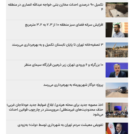
تکمیل ۹۰ درصدی احداث مخازن بتنی خواجه عبدالله انصاری در منطقه
۴
افزایش سرانه فضای سبز منطقه ۱۰ از ۲.۳ به ۳.۲ مترمربع
۳ ﺗﺼﻔﻴﻪ‌ﺧﺎﻧﻪ‌ تهران تا پایان تابستان تکمیل و به بهره‌برداری می‌رسند
۱۰ بزرگراه و ۶ ورودی تهران زیر ذره‌بین قرارگاه سیمای منظر
پروژه دوگاز شهریورماه به بهره‌برداری می‌رسد
اخذ مصوبه جدید برای محله هرندی/ ابلاغ ضوابط جدید عودلاجان غربی؛
حذف محدودیت‌های غیرمنطقی/ مروی‌سنتر در چارچوب قوانین احداث
می‌شود
تفویض معیشت مردم تهران به شهرداری توسط دولت؛ به‌زودی