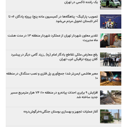
یک راننده تاکسی در تهران
تصویب پارکینگ- پناهگاه‌ها در کمیسیون ماده پنج/ پروژه پادگان ۰۶ تا
آخر تابستان تحویل مردم می‌شود
تقدیر معاون شهردار تهران از عملکرد شهردار منطقه ۱۳ در مدت هشت
ماه مدیریت
رفع معارض ملکی تقاطع یادگار امام (ره) _زرند گامی دیگر در پیشبرد
کلان پروژه‌ ترافیکی غرب تهران
معبر هاشمی ایمن‌تر شد؛ جمع‌آوری پل فلزی و نصب سنگدال در منطقه
۱۰
افزایش ۹ برابری احداث پیاده‌رو در منطقه ۱۰؛ ۷۴ هزار مترمربع مسیر
جدید ساخته شد
آغاز عملیات تجهیز و بهسازی بوستان جنگلی«خرگوش‌دره»