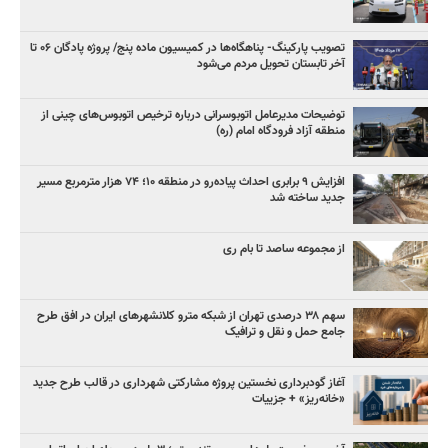
تصویب پارکینگ- پناهگاه‌ها در کمیسیون ماده پنج/ پروژه پادگان ۰۶ تا
آخر تابستان تحویل مردم می‌شود
توضیحات مدیرعامل اتوبوسرانی درباره ترخیص اتوبوس‌های چینی از
منطقه آزاد فرودگاه امام (ره)
افزایش ۹ برابری احداث پیاده‌رو در منطقه ۱۰؛ ۷۴ هزار مترمربع مسیر
جدید ساخته شد
از مجموعه ساصد تا بام ری
سهم ۳۸ درصدی تهران از شبکه مترو کلانشهرهای ایران در افق طرح
جامع حمل و نقل و ترافیک
آغاز گودبرداری نخستین پروژه مشارکتی شهرداری در قالب طرح جدید
«خانه‌ریز» + جزییات