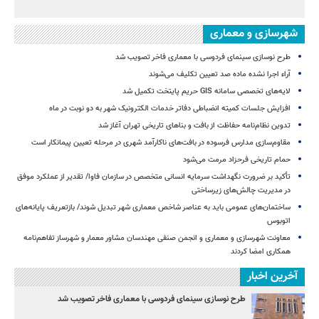
شهرسازی و معماری
طرح نوسازی سینمای فردوسی با معماری فاخر تصویب شد
آراء اجرا نشده ماده صد تعیین تکلیف می‌شوند
لایه‌های تخصصی سامانه GIS حریم پایتخت تکمیل شد
افزایش جلسات کمیته انضباطی دفاتر خدمات الکترونیک شهر به دو نوبت در ماه
تدوین نظام‌نامه حفاظت از بافت و بناهای تاریخی تهران آغاز شد
مقاوم‌سازی مدارس فرسوده در بافت‌های ناکارآمد شهری در مرحله تعیین پیمانکار است
حمام تاریخی فرحزاد مرمت می‌شود
تأکید بر ضرورت نگهداشت سرمایه انسانی متخصص در سازمان فاوا/ تقدیر از عملکرد موفق
در مدیریت چالش‌های زیرساختی
ساختمان‌های عمومی باید به عناصر شاخص معماری شهر تبدیل شوند/ بازتعریف پایانه‌های
اتوبوس
معاونت شهرسازی و معماری و انجمن صنفی مهندسان مشاور معمار و شهرساز تفاهم‌نامه
همکاری امضا کردند
آخرین اخبار
طرح نوسازی سینمای فردوسی با معماری فاخر تصویب شد